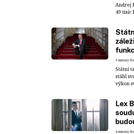
Andrej 
49 tisíc
Státn
zálež
funk
3 minuty čt
Státní 
stáhl s
výkon s
Lex B
soudu
budo
4 minuty čt