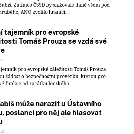
Babiš. Zatímco ČSSD by snižovalo daně všem pod
 hrubého, ANO zvolilo hranici...
í tajemník pro evropské
itosti Tomáš Prouza se vzdá své
ce
ení
tajemník pro evropské záležitosti Tomáš Prouza
vou žádost o bezpečnostní prověrku, kterou pro
vé funkce od začátku loňského...
abiš může narazit u Ústavního
, poslanci pro něj ale hlasovat
u
ení