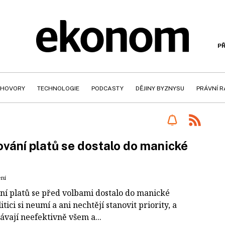
PŘ
HOVORY
TECHNOLOGIE
PODCASTY
DĚJINY BYZNYSU
PRÁVNÍ 
vání platů se dostalo do manické
ení
ní platů se před volbami dostalo do manické
litici si neumí a ani nechtějí stanovit priority, a
ávají neefektivně všem a...