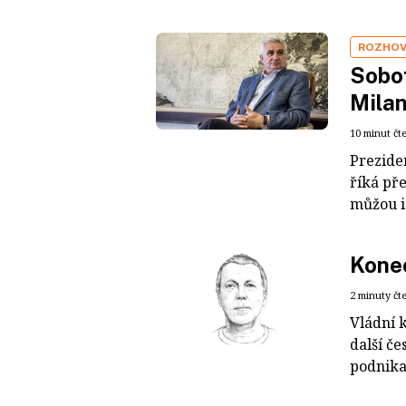
ROZHO
Sobot
Mila
10 minut čt
Preziden
říká př
můžou i 
Konec
2 minuty čt
Vládní 
další če
podnikat