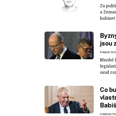
Za poli
a Zeman
kabinet 
Byzny
jsou 
8 minut čte
Mnohé lo
legislat
osud roz
Co bu
vlast
Babi
4 minuty čt