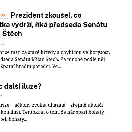
Prezident zkoušel, co
VOR
ka vydrží, říká předseda Senátu
n Štěch
ení
t se mstí za staré křivdy a chybí mu velkorysost,
edseda Senátu Milan Štěch. Za mnohé podle něj
špatní hradní poradci. Ve...
 další iluze?
ení
krize − ačkoliv zvolna uhasíná − zřejmě ukončí
skou iluzi. Tentokrát o tom, že nás spasí bohatý
el, bohatý...