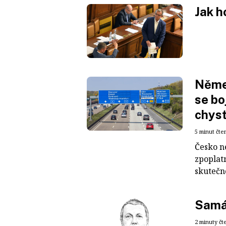
Jak h
Něme
se bo
chyst
5 minut čte
Česko n
zpoplatn
skutečno
Samá
2 minuty čt