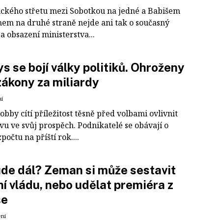
tického střetu mezi Sobotkou na jedné a Babišem
em na druhé straně nejde ani tak o současný
a obsazení ministerstva...
s se bojí války politiků. Ohroženy
zákony za miliardy
ní
bby cítí příležitost těsně před volbami ovlivnit
ivu ve svůj prospěch. Podnikatelé se obávají o
počtu na příští rok....
de dál? Zeman si může sestavit
ní vládu, nebo udělat premiéra z
še
ení