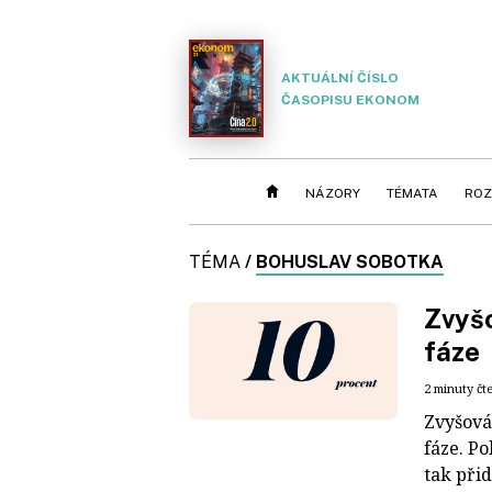
AKTUÁLNÍ ČÍSLO
ČASOPISU EKONOM
NÁZORY
TÉMATA
ROZ
TÉMA
/
BOHUSLAV SOBOTKA
Zvyšo
fáze
2 minuty čt
Zvyšová
fáze. Po
tak přid