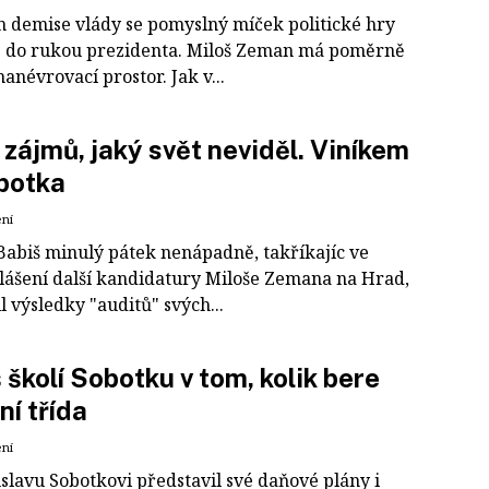
 demise vlády se pomyslný míček politické hry
 do rukou prezidenta. Miloš Zeman má poměrně
anévrovací prostor. Jak v...
 zájmů, jaký svět neviděl. Viníkem
botka
ení
Babiš minulý pátek nenápadně, takříkajíc ve
hlášení další kandidatury Miloše Zemana na Hrad,
l výsledky "auditů" svých...
 školí Sobotku v tom, kolik bere
ní třída
ení
slavu Sobotkovi představil své daňové plány i