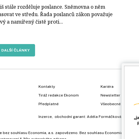
iš stále rozděluje poslance. Sněmovna o něm
asovat ve středu. Řada poslanců zákon považuje
vý a namířený čistě proti...
DALŠÍ ČLÁNKY
Kontakty
Kariéra
Tiráž redakce Ekonom
Newsletter
Předplatné
Všeobecné podmínk
Inzerce
, obchodní garant:
Adéla Formáčková
,
+420 73
ů, je bez souhlasu Economia, a.s. zapovězeno. Bez souhlasu Economia, a.s. j