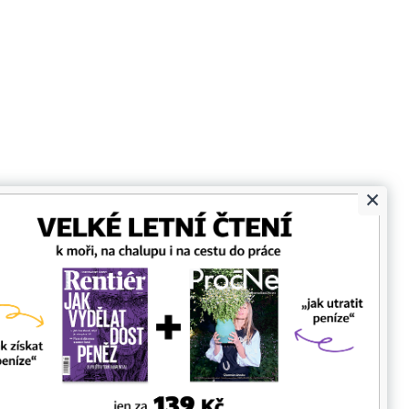
×
Prohlášení o cookies
Nastavení soukromí
y
Ochrana osobních údajů
9 500 832
e zapovězeno též rozmnožování obsahu pro účely