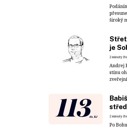
Podáním
přesune
široký m
Střet
je So
2 minuty čt
Andrej 
stínu o
zveřejni
Babiš
střed
2 minuty čt
Po Bohu