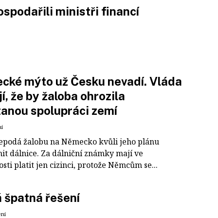
ospodařili ministři financí
cké mýto už Česku nevadí. Vláda
jí, že by žaloba ohrozila
anou spolupráci zemí
ní
epodá žalobu na Německo kvůli jeho plánu
it dálnice. Za dálniční známky mají ve
sti platit jen cizinci, protože Němcům se...
 špatná řešení
ení