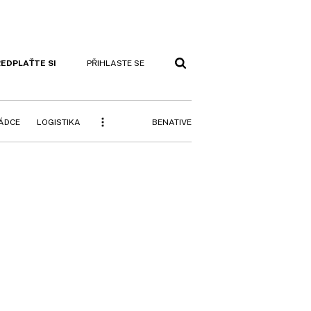
EDPLAŤTE SI
PŘIHLASTE SE
BENATIVE
RÁDCE
LOGISTIKA