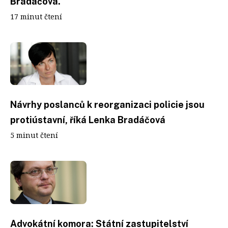
Bradáčová.
17 minut čtení
Návrhy poslanců k reorganizaci policie jsou
protiústavní, říká Lenka Bradáčová
5 minut čtení
Advokátní komora: Státní zastupitelství