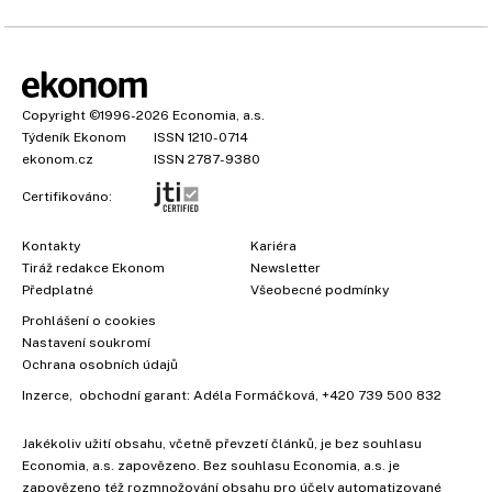
Copyright
©1996-2026
Economia, a.s.
Týdeník Ekonom
ISSN 1210-0714
ekonom.cz
ISSN 2787-9380
Certifikováno:
Kontakty
Kariéra
Tiráž redakce Ekonom
Newsletter
Předplatné
Všeobecné podmínky
Prohlášení o cookies
Nastavení soukromí
Ochrana osobních údajů
Inzerce
, obchodní garant:
Adéla Formáčková
,
+420 739 500 832
Jakékoliv užití obsahu, včetně převzetí článků, je bez souhlasu
Economia, a.s. zapovězeno. Bez souhlasu Economia, a.s. je
zapovězeno též rozmnožování obsahu pro účely automatizované