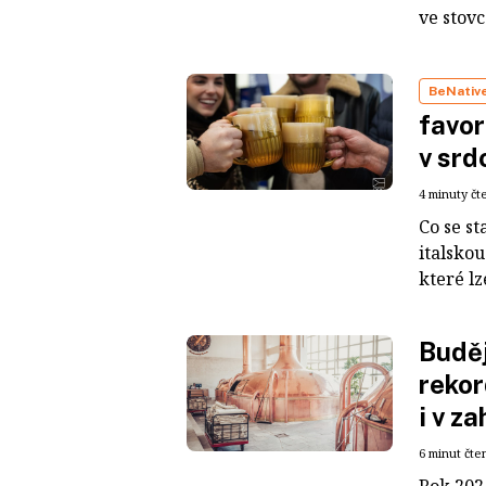
ve stovc
BeNativ
favor
v srd
4 minuty čt
Co se st
italskou
které lz
Buděj
rekor
i v za
6 minut čte