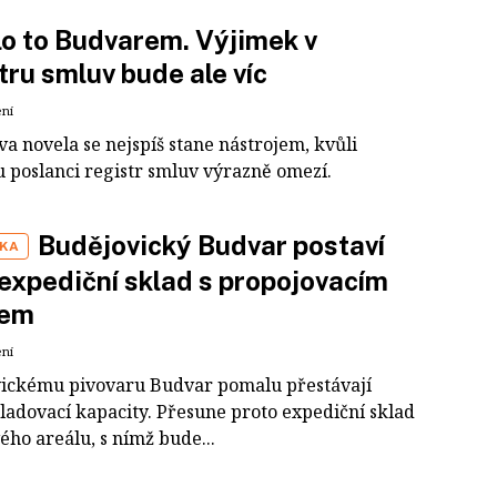
o to Budvarem. Výjimek v
tru smluv bude ale víc
ení
a novela se nejspíš stane nástrojem, kvůli
 poslanci registr smluv výrazně omezí.
Budějovický Budvar postaví
IKA
expediční sklad s propojovacím
lem
ení
ickému pivovaru Budvar pomalu přestávají
kladovací kapacity. Přesune proto expediční sklad
ého areálu, s nímž bude...