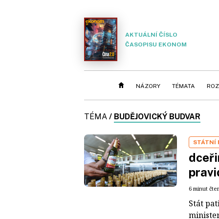
AKTUÁLNÍ ČÍSLO
ČASOPISU EKONOM
NÁZORY
TÉMATA
ROZ
TÉMA
/
BUDĚJOVICKÝ BUDVAR
STÁTNÍ 
dceři
pravi
6 minut čte
Stát pat
ministe