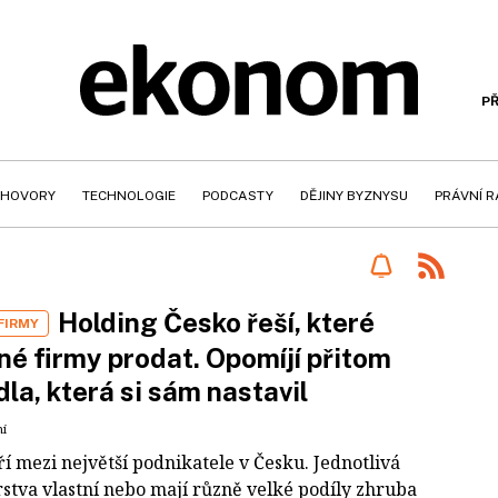
PŘ
HOVORY
TECHNOLOGIE
PODCASTY
DĚJINY BYZNYSU
PRÁVNÍ 
Holding Česko řeší, které
FIRMY
né firmy prodat. Opomíjí přitom
dla, která si sám nastavil
ní
ří mezi největší podnikatele v Česku. Jednotlivá
rstva vlastní nebo mají různě velké podíly zhruba