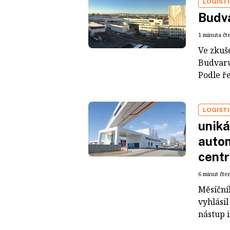
LOGIST
Budva
1 minuta čt
Ve zkuš
Budvaru
Podle ř
LOGIST
uniká
autom
cent
6 minut čte
Měsíční
vyhlási
nástup i