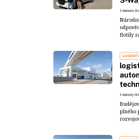
S-Way
1 minuta čt
Národní
odpověd
flotily 
LOGIST
logis
auto
tech
3 minuty čt
Budějov
plného p
rozvojo