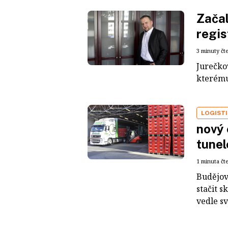
Začal
regis
3 minuty čt
Jurečkov
kterému
LOGIST
nový 
tune
1 minuta čt
Budějov
stačit s
vedle sv