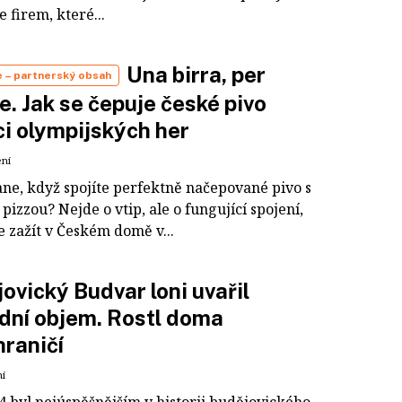
e firem, které...
Una birra, per
e
– partnerský obsah
e. Jak se čepuje české pivo
ci olympijských her
ení
ane, když spojíte perfektně načepované pivo s
 pizzou? Nejde o vtip, ale o fungující spojení,
e zažít v Českém domě v...
ovický Budvar loni uvařil
dní objem. Rostl doma
hraničí
ní