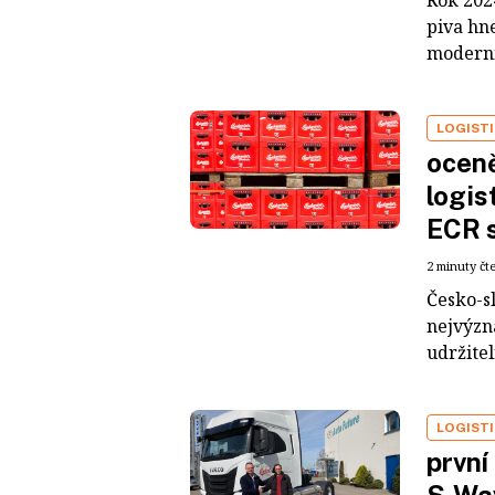
Rok 202
piva hn
moderníc
LOGIST
oceně
logis
ECR s
2 minuty čt
Česko-sl
nejvýzn
udržite
LOGIST
první