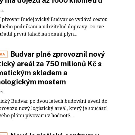
 má dojezd až 1600 kilometrů
ení
 pivovar Budějovický Budvar se vydává cestou
ného podnikání a udržitelné dopravy. Do své
zařadil první tahač na zemní plyn...
Budvar plně zprovoznil nový
IKA
tický areál za 750 milionů Kč s
matickým skladem a
nologickým mostem
ení
ický Budvar po dvou letech budování uvedl do
rovozu nový logistický areál, který je součástí
vého plánu pivovaru v hodnotě...