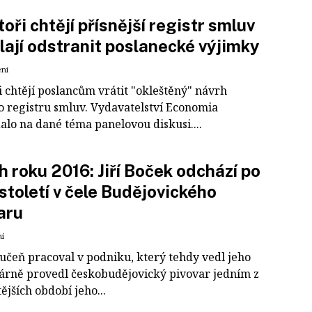
oři chtějí přísnější registr smluv
lají odstranit poslanecké výjimky
ení
i chtějí poslancům vrátit "okleštěný" návrh
o registru smluv. Vydavatelství Economia
alo na dané téma panelovou diskusi....
h roku 2016: Jiří Boček odchází po
 století v čele Budějovického
aru
ní
 učeň pracoval v podniku, který tehdy vedl jeho
dárně provedl českobudějovický pivovar jedním z
tějších období jeho...