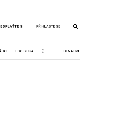
EDPLAŤTE SI
PŘIHLASTE SE
BENATIVE
RÁDCE
LOGISTIKA