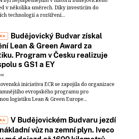
4 byl nejúspěšnějším v historii budějovického
ed v několika směrech. Díky investicím do
h technologií a rozšíření...
Budějovický Budvar získal
IKA
ní Lean & Green Award za
tiku. Program v Česku realizuje
polu s GS1 a EY
ení
ovenská iniciativa ECR se zapojila do organizace
amnějšího evropského programu pro
lnou logistiku Lean & Green Europe...
V Budějovickém Budvaru jezdí
IKA
 nákladní vůz na zemní plyn. Iveco