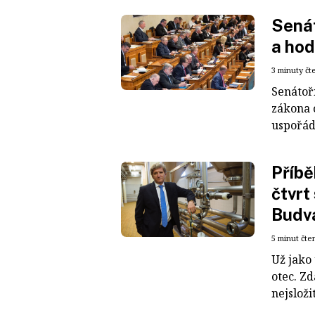
Senát
a hod
3 minuty čt
Senátoř
zákona 
uspořád
Příbě
čtvrt
Budv
5 minut čte
Už jako
otec. Z
nejsloži