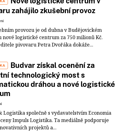
Nové logistické centrum v
IKA
ru zahájilo zkušební provoz
ení
ebním provozu je od dubna v Budějovickém
 nové logistické centrum za 750 milionů Kč.
editele pivovaru Petra Dvořáka dokáže...
Budvar získal ocenění za
IKA
tní technologický most s
atickou dráhou a nové logistické
rum
ní
k Logistika společně s vydavatelstvím Economia
l ceny Impuls Logistika. Ta mediálně podporuje
novativních projektů a...