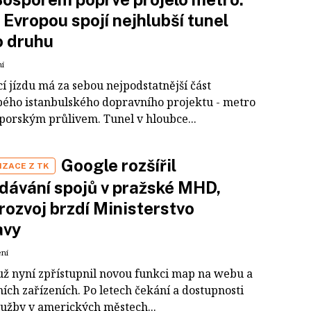
s Evropou spojí nejhlubší tunel
o druhu
ní
í jízdu má za sebou nejpodstatnější část
pého istanbulského dopravního projektu - metro
porským průlivem. Tunel v hloubce...
Google rozšířil
IZACE Z TK
dávání spojů v pražské MHD,
 rozvoj brzdí Ministerstvo
avy
ení
už nyní zpřístupnil novou funkci map na webu a
ích zařízeních. Po letech čekání a dostupnosti
služby v amerických městech...