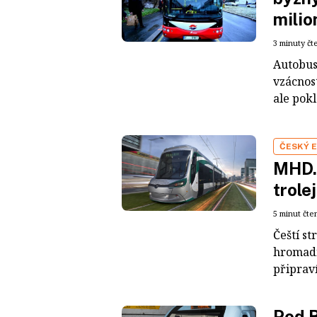
milio
3 minuty čt
Autobus
vzácnost
ale pokl
ČESKÝ 
MHD. 
trole
5 minut čte
Čeští s
hromadn
připraví
Pod B