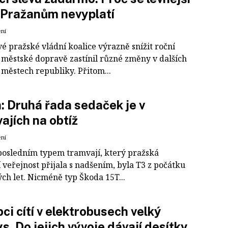
Pražanům nevyplatí
ení
é pražské vládní koalice výrazně snížit roční
v městské dopravě zastínil různé změny v dalších
 městech republiky. Přitom...
: Druhá řada sedaček je v
ajích na obtíž
ení
posledním typem tramvají, který pražská
í veřejnost přijala s nadšením, byla T3 z počátku
ch let. Nicméně typ Škoda 15T...
ci cítí v elektrobusech velký
s. Do jejich vývoje dávají desítky