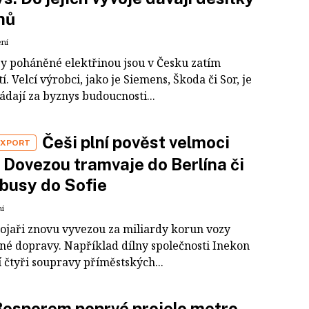
nů
ení
y poháněné elektřinou jsou v Česku zatím
í. Velcí výrobci, jako je Siemens, Škoda či Sor, je
ádají za byznys budoucnosti...
Češi plní pověst velmoci
EXPORT
Dovezou tramvaje do Berlína či
jbusy do Sofie
ní
trojaři znovu vyvezou za miliardy korun vozy
é dopravy. Například dílny společnosti Inekon
 čtyři soupravy příměstských...
osporem poprvé projelo metro.