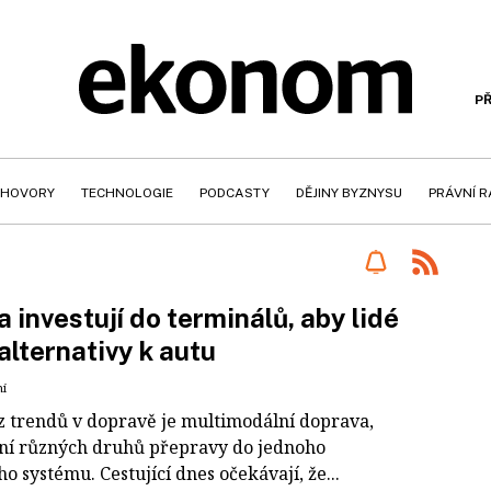
PŘ
HOVORY
TECHNOLOGIE
PODCASTY
DĚJINY BYZNYSU
PRÁVNÍ 
 investují do terminálů, aby lidé
i alternativy k autu
ní
z trendů v dopravě je multimodální doprava,
ní různých druhů přepravy do jednoho
o systému. Cestující dnes očekávají, že...