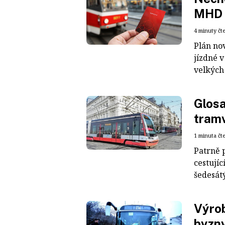
MHD 
4 minuty čt
Plán nov
jízdné 
velkých
Glosa
tramv
1 minuta čt
Patrně 
cestujíc
šedesátý
Výrob
byzny