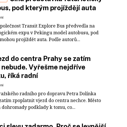
us, pod kterým projíždějí auta
ení
společnost Transit Explore Bus předvedla na
ogickém expu v Pekingu model autobusu, pod
mohou projíždět auta. Podle autorů...
ezd do centra Prahy se zatím
t nebude. Vyřešme nejdříve
u, říká radní
ení
ražského radního pro dopravu Petra Dolínka
zatím zpoplatnit vjezd do centra nechce. Město
á dohromady podklady k tomu, co...
i slevu zadarmo. Proč se levnější