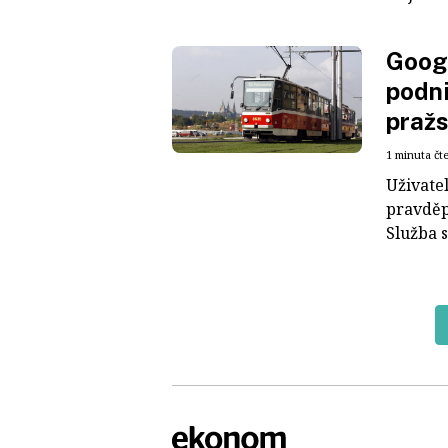
Googl
podni
praž
1 minuta čt
Uživate
pravděp
Služba 