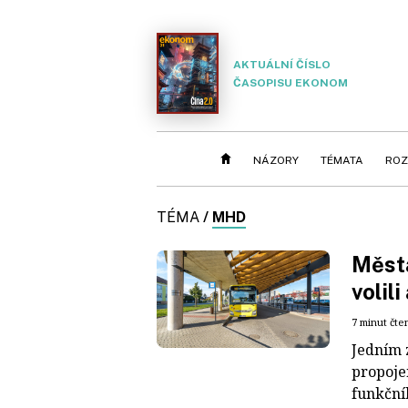
AKTUÁLNÍ ČÍSLO
ČASOPISU EKONOM
NÁZORY
TÉMATA
ROZ
TÉMA
/
MHD
Města
volil
7 minut čte
Jedním 
propoje
funkčníh