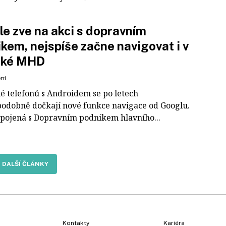
e zve na akci s dopravním
kem, nejspíše začne navigovat i v
ské MHD
ení
lé telefonů s Androidem se po letech
odobně dočkají nové funkce navigace od Googlu.
spojená s Dopravním podnikem hlavního...
DALŠÍ ČLÁNKY
Kontakty
Kariéra