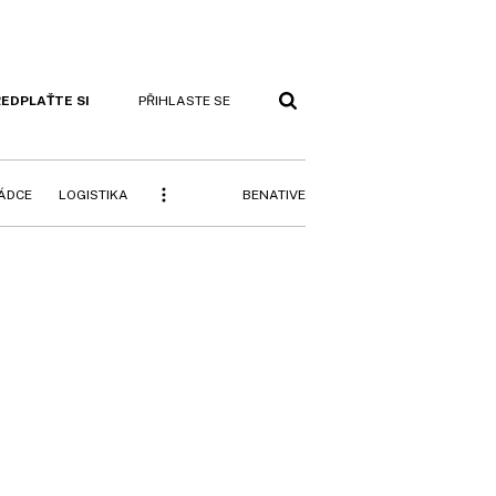
EDPLAŤTE SI
PŘIHLASTE SE
BENATIVE
RÁDCE
LOGISTIKA