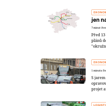
EKONO
jen n
7 minut čte
Před 13
plánů d
"okružní
EKONO
1 minuta čt
S jarem
opravov
projet a
LOGIST