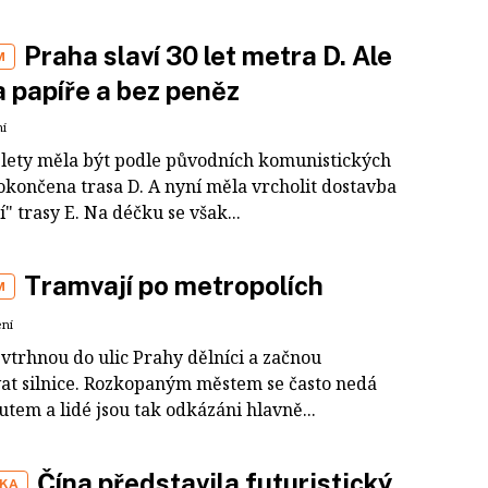
Praha slaví 30 let metra D. Ale
M
a papíře a bez peněz
ní
 lety měla být podle původních komunistických
okončena trasa D. A nyní měla vrcholit dostavba
" trasy E. Na déčku se však...
Tramvají po metropolích
M
ení
 vtrhnou do ulic Prahy dělníci a začnou
at silnice. Rozkopaným městem se často nedá
utem a lidé jsou tak odkázáni hlavně...
Čína představila futuristický
IKA