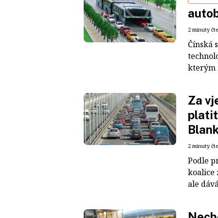
autob
2 minuty čt
Čínská 
technol
kterým 
Za vj
plati
Blank
2 minuty čt
Podle p
koalice 
ale dáv
Nechc