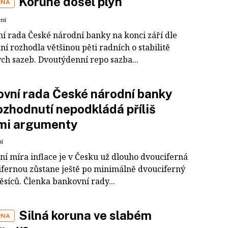
Koruně došel plyn
RNA
ení
í rada České národní banky na konci září dle
í rozhodla většinou pěti radních o stabilitě
ch sazeb. Dvoutýdenní repo sazba...
vní rada České národní banky
ozhodnutí nepodkládá příliš
ými argumenty
ní
ní míra inflace je v Česku už dlouho dvouciferná
ifernou zůstane ještě po minimálně dvouciferný
ěsíců. Členka bankovní rady...
Silná koruna ve slabém
RNA