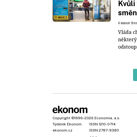
Kvůli
směn
6 minut čte
Vláda c
některý
odstoup
Copyright
©1996-2026
Economia, a.s.
Týdeník Ekonom
ISSN 1210-0714
ekonom.cz
ISSN 2787-9380