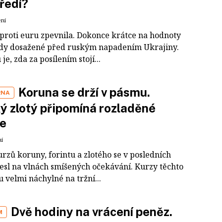
ředí?
ení
proti euru zpevnila. Dokonce krátce na hodnoty
dy dosažené před ruským napadením Ukrajiny.
je, zda za posílením stojí...
Koruna se drží v pásmu.
RNA
ý zlotý připomíná rozladěné
le
ní
rzů koruny, forintu a zlotého se v posledních
esl na vlnách smíšených očekávání. Kurzy těchto
 velmi náchylné na tržní...
Dvě hodiny na vrácení peněz.
M