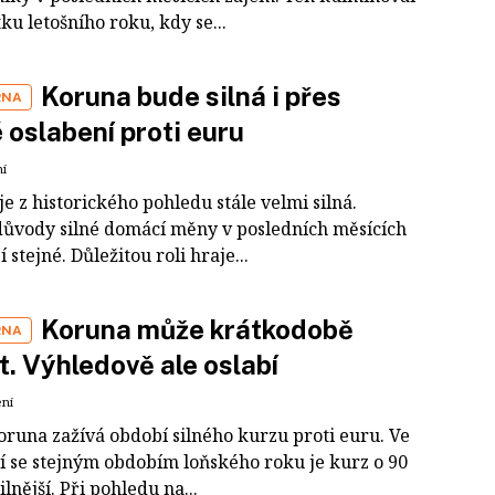
ku letošního roku, kdy se...
Koruna bude silná i přes
RNA
 oslabení proti euru
ní
e z historického pohledu stále velmi silná.
důvody silné domácí měny v posledních měsících
í stejné. Důležitou roli hraje...
Koruna může krátkodobě
RNA
it. Výhledově ale oslabí
ení
oruna zažívá období silného kurzu proti euru. Ve
í se stejným obdobím loňského roku je kurz o 90
ilnější. Při pohledu na...