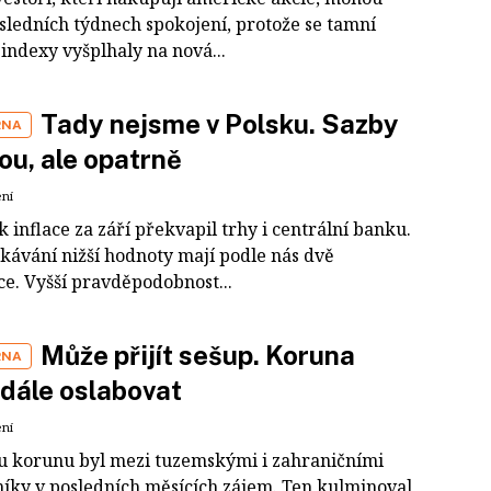
osledních týdnech spokojení, protože se tamní
indexy vyšplhaly na nová...
Tady nejsme v Polsku. Sazby
RNA
ou, ale opatrně
ení
 inflace za září překvapil trhy i centrální banku.
kávání nižší hodnoty mají podle nás dvě
ce. Vyšší pravděpodobnost...
Může přijít sešup. Koruna
RNA
dále oslabovat
ení
u korunu byl mezi tuzemskými i zahraničními
íky v posledních měsících zájem. Ten kulminoval