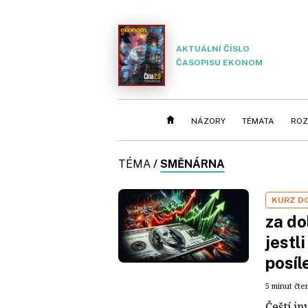
AKTUÁLNÍ ČÍSLO
ČASOPISU EKONOM
NÁZORY
TÉMATA
ROZ
TÉMA
/
SMĚNÁRNA
KURZ D
za do
jestl
posíl
5 minut čte
Čeští i