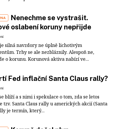
Nenechme se vystrašit.
RNA
vé oslabení koruny nepřijde
ení
je silná navzdory ne úplně lichotivým
ntům. Trhy se ale nezbláznily. Alespoň ne,
e o korunu. Korunová aktiva nabízí ve...
rtí Fed inflační Santa Claus rally?
ení
e blíží a s nimi i spekulace o tom, zda se letos
 tzv. Santa Claus rally u amerických akcií (Santa
lly je termín, který...