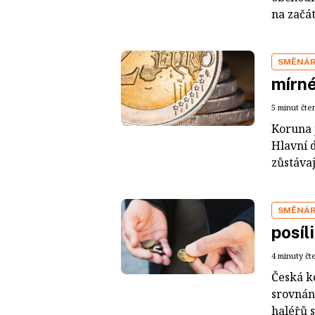
na začát
SMĚNÁ
mírné
5 minut čte
Koruna j
Hlavní 
zůstávaj
SMĚNÁ
posíl
4 minuty čt
Česká k
srovnán
haléřů s