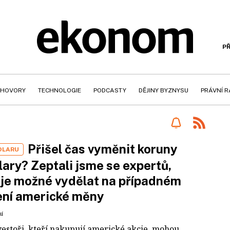
PŘ
HOVORY
TECHNOLOGIE
PODCASTY
DĚJINY BYZNYSU
PRÁVNÍ 
Přišel čas vyměnit koruny
OLARU
lary? Zeptali jsme se expertů,
i je možné vydělat na případném
ení americké měny
ní
nvestoři, kteří nakupují americké akcie, mohou