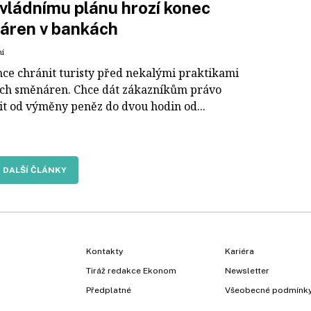
 vládnímu plánu hrozí konec
áren v bankách
ní
hce chránit turisty před nekalými praktikami
ch směnáren. Chce dát zákazníkům právo
it od výměny peněz do dvou hodin od...
DALŠÍ ČLÁNKY
Kontakty
Kariéra
Tiráž redakce Ekonom
Newsletter
Předplatné
Všeobecné podmínk