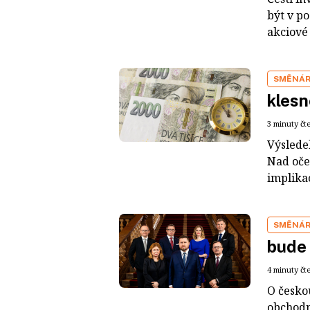
být v p
akciové 
SMĚNÁ
klesn
3 minuty čt
Výsledek
Nad oče
implika
SMĚNÁ
bude 
4 minuty čt
O česko
obchodn