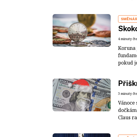
SMĚNÁ
Skoko
4 minuty čt
Koruna 
fundame
pokud jd
Přišk
3 minuty čt
Vánoce s
dočkáme
Claus ra