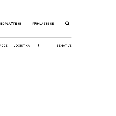
EDPLAŤTE SI
PŘIHLASTE SE
BENATIVE
RÁDCE
LOGISTIKA