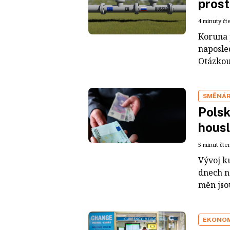
prost
4 minuty čt
Koruna 
naposle
Otázkou 
SMĚNÁ
Polsk
hous
5 minut čte
Vývoj ku
dnech n
měn jsou
EKONO