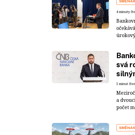
SMĚNÁ
4 minuty čt
Bankovn
očekáván
úrokový
Banko
svá r
siln
5 minut čte
Meziroč
a dvouc
počet m
SMĚNÁ