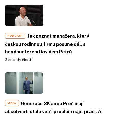
Jak poznat manažera, který
PODCAST
českou rodinnou firmu posune dál, s
headhunterem Davidem Petrů
2 minuty čtení
Generace 3K aneb Proč mají
MZDY
absolventi stále větší problém najít práci. AI