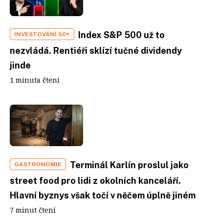
Index S&P 500 už to
INVESTOVÁNÍ 50+
nezvládá. Rentiéři sklízí tučné dividendy
jinde
1 minuta čtení
Terminál Karlín proslul jako
GASTRONOMIE
street food pro lidi z okolních kanceláří.
Hlavní byznys však točí v něčem úplně jiném
7 minut čtení