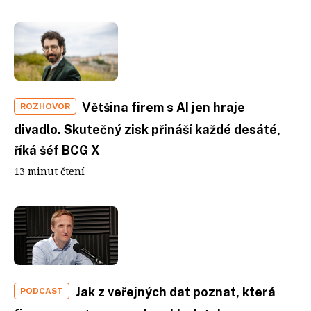
Většina firem s AI jen hraje
ROZHOVOR
divadlo. Skutečný zisk přináší každé desáté,
říká šéf BCG X
13 minut čtení
Jak z veřejných dat poznat, která
PODCAST