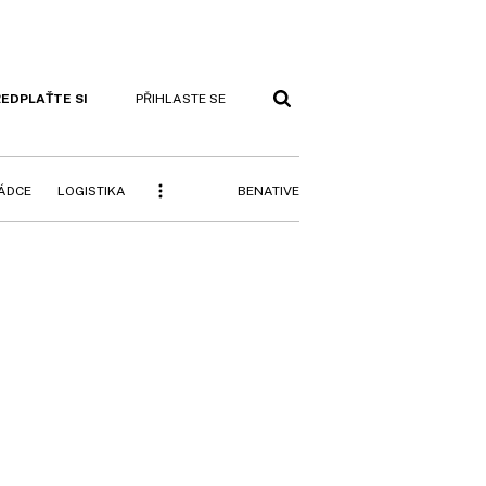
EDPLAŤTE SI
PŘIHLASTE SE
BENATIVE
RÁDCE
LOGISTIKA