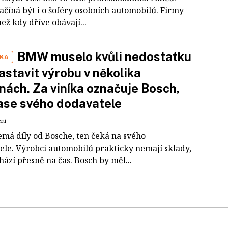
ačíná být i o šoféry osobních automobilů. Firmy
než kdy dříve obávají...
BMW muselo kvůli nedostatku
IKA
zastavit výrobu v několika
nách. Za viníka označuje Bosch,
ase svého dodavatele
ení
á díly od Bosche, ten čeká na svého
ele. Výrobci automobilů prakticky nemají sklady,
hází přesně na čas. Bosch by měl...