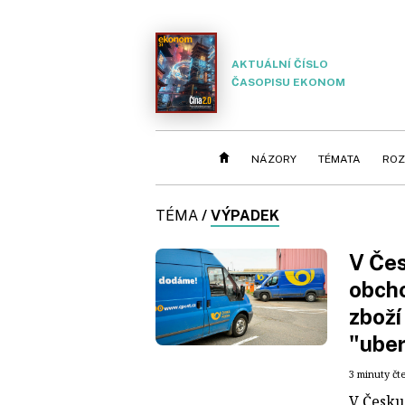
AKTUÁLNÍ ČÍSLO
ČASOPISU EKONOM
NÁZORY
TÉMATA
ROZ
TÉMA
/
VÝPADEK
V Čes
obcho
zboží
"uber
3 minuty čt
V Česku 