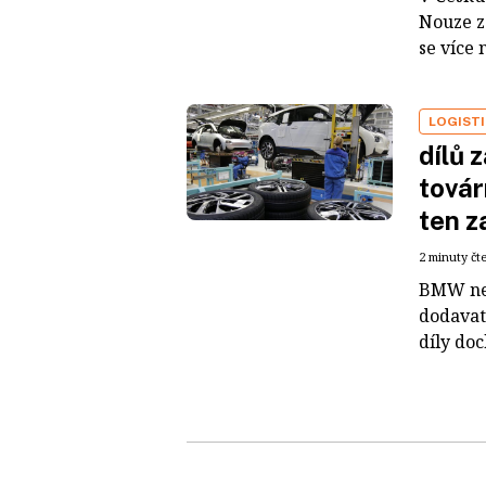
Nouze z
se více 
LOGIST
dílů 
továr
ten z
2 minuty čt
BMW nem
dodavat
díly doc