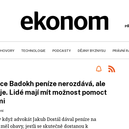
PŘ
HOVORY
TECHNOLOGIE
PODCASTY
DĚJINY BYZNYSU
PRÁVNÍ 
e Badokh peníze nerozdává, ale
je. Lidé mají mít možnost pomoct
mi
ení
 když advokát Jakub Dostál dával peníze na
 měl obavy, jestli se skutečně dostanou k