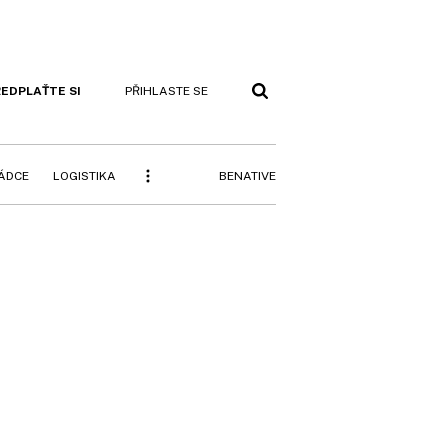
EDPLAŤTE SI
PŘIHLASTE SE
BENATIVE
RÁDCE
LOGISTIKA