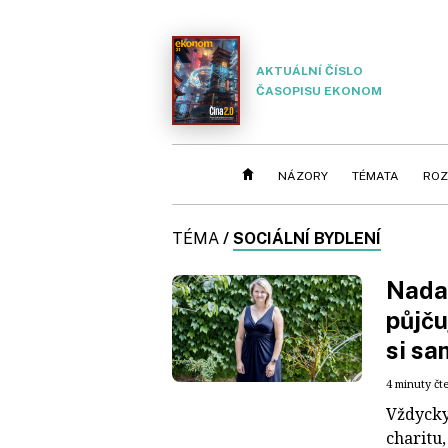
AKTUÁLNÍ ČÍSLO
ČASOPISU EKONOM
NÁZORY
TÉMATA
ROZ
TÉMA
/
SOCIÁLNÍ BYDLENÍ
Nadac
půjču
si sa
4 minuty čt
Vždycky
charitu,