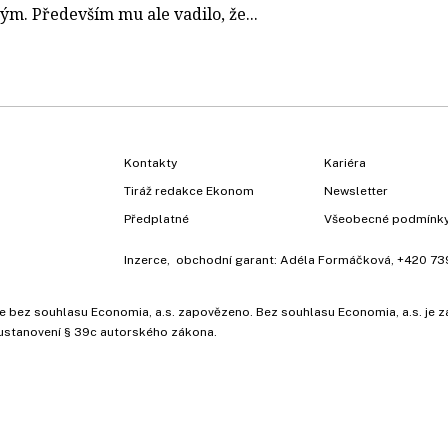
ým. Především mu ale vadilo, že...
Kontakty
Kariéra
Tiráž redakce Ekonom
Newsletter
Předplatné
Všeobecné podmínk
Inzerce
, obchodní garant:
Adéla Formáčková
,
+420 73
ů, je bez souhlasu Economia, a.s. zapovězeno. Bez souhlasu Economia, a.s. j
ustanovení § 39c autorského zákona.