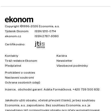
Copyright
©1996-2026
Economia, a.s.
Týdeník Ekonom
ISSN 1210-0714
ekonom.cz
ISSN 2787-9380
Certifikováno:
Kontakty
Kariéra
Tiráž redakce Ekonom
Newsletter
Předplatné
Všeobecné podmínky
Prohlášení o cookies
Nastavení soukromí
Ochrana osobních údajů
Inzerce
, obchodní garant:
Adéla Formáčková
,
+420 739 500 832
Jakékoliv užití obsahu, včetně převzetí článků, je bez souhlasu
Economia, a.s. zapovězeno. Bez souhlasu Economia, a.s. je
zapovězeno též rozmnožování obsahu pro účely automatizované