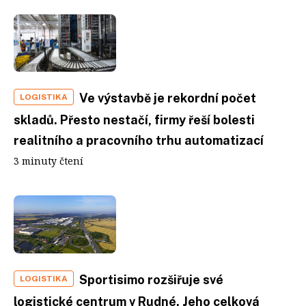
Ve výstavbě je rekordní počet
LOGISTIKA
skladů. Přesto nestačí, firmy řeší bolesti
realitního a pracovního trhu automatizací
3 minuty čtení
Sportisimo rozšiřuje své
LOGISTIKA
logistické centrum v Rudné. Jeho celková