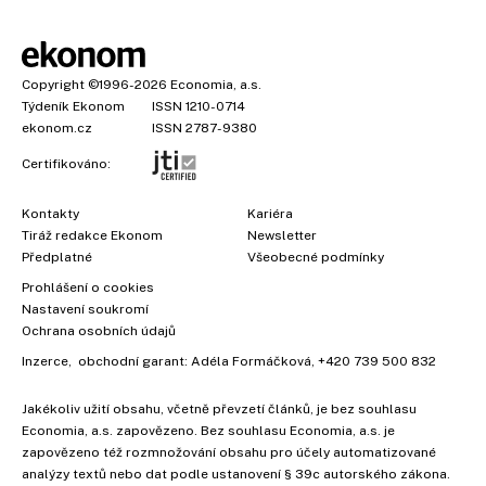
Copyright
©1996-2026
Economia, a.s.
Týdeník Ekonom
ISSN 1210-0714
ekonom.cz
ISSN 2787-9380
Certifikováno:
Kontakty
Kariéra
Tiráž redakce Ekonom
Newsletter
Předplatné
Všeobecné podmínky
Prohlášení o cookies
Nastavení soukromí
Ochrana osobních údajů
Inzerce
, obchodní garant:
Adéla Formáčková
,
+420 739 500 832
Jakékoliv užití obsahu, včetně převzetí článků, je bez souhlasu
Economia, a.s. zapovězeno. Bez souhlasu Economia, a.s. je
zapovězeno též rozmnožování obsahu pro účely automatizované
analýzy textů nebo dat podle ustanovení § 39c autorského zákona.