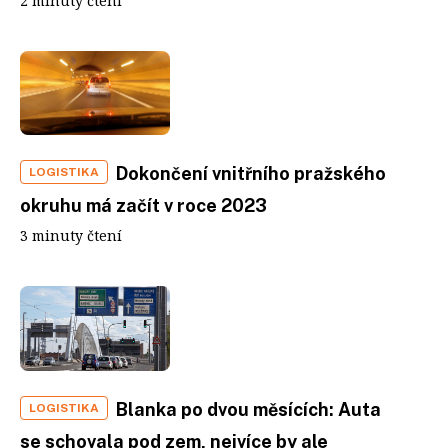
2 minuty čtení
Dokončení vnitřního pražského
LOGISTIKA
okruhu má začít v roce 2023
3 minuty čtení
Blanka po dvou měsících: Auta
LOGISTIKA
se schovala pod zem, nejvíce by ale