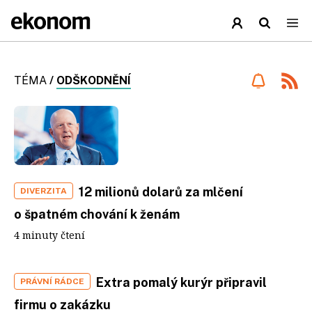
TÉMA
/
ODŠKODNĚNÍ
12 milionů dolarů za mlčení
DIVERZITA
o špatném chování k ženám
4 minuty čtení
Extra pomalý kurýr připravil
PRÁVNÍ RÁDCE
firmu o zakázku