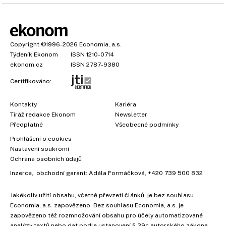
Copyright
©1996-2026
Economia, a.s.
Týdeník Ekonom
ISSN 1210-0714
ekonom.cz
ISSN 2787-9380
Certifikováno:
Kontakty
Kariéra
Tiráž redakce Ekonom
Newsletter
Předplatné
Všeobecné podmínky
Prohlášení o cookies
Nastavení soukromí
Ochrana osobních údajů
Inzerce
, obchodní garant:
Adéla Formáčková
,
+420 739 500 832
Jakékoliv užití obsahu, včetně převzetí článků, je bez souhlasu
Economia, a.s. zapovězeno. Bez souhlasu Economia, a.s. je
zapovězeno též rozmnožování obsahu pro účely automatizované
analýzy textů nebo dat podle ustanovení § 39c autorského zákona.