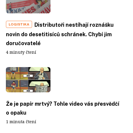
Distributoři nestíhají roznášku
LOGISTIKA
novin do desetitisíců schránek. Chybí jim
doručovatelé
4 minuty čtení
Že je papír mrtvý? Tohle video vás přesvědčí
o opaku
1 minuta čtení