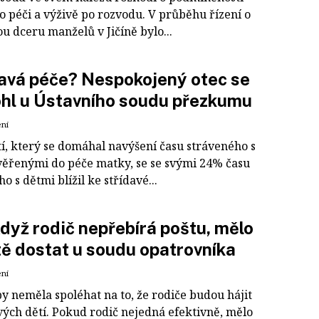
o péči a výživě po rozvodu. V průběhu řízení o
ou dceru manželů v Jičíně bylo...
avá péče? Nespokojený otec se
hl u Ústavního soudu přezkumu
ení
tí, který se domáhal navýšení času stráveného s
věřenými do péče matky, se se svými 24% času
o s dětmi blížil ke střídavé...
dyž rodič nepřebírá poštu, mělo
tě dostat u soudu opatrovníka
ení
by neměla spoléhat na to, že rodiče budou hájit
vých dětí. Pokud rodič nejedná efektivně, mělo