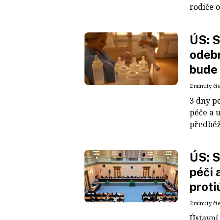
rodiče o
ÚS: S
odebr
bude 
2 minuty čt
3 dny p
péče a 
předběž
ÚS: S
péči 
proti
2 minuty čt
Ústavní