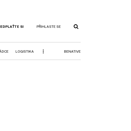
EDPLAŤTE SI
PŘIHLASTE SE
BENATIVE
RÁDCE
LOGISTIKA