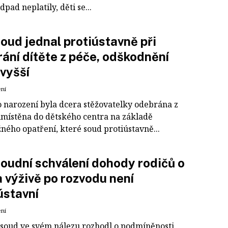
dpad neplatily, děti se...
oud jednal protiústavně při
ání dítěte z péče, odškodnění
vyšší
ení
o narození byla dcera stěžovatelky odebrána z
umístěna do dětského centra na základě
ného opatření, které soud protiústavně...
oudní schválení dohody rodičů o
a výživě po rozvodu není
ústavní
ení
 soud ve svém nálezu rozhodl o podmíněnosti