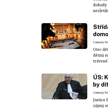
dohody 
nezletil
Stříd
domo
3 minuty čt
Otec dě
dětmi s
trávenéh
ÚS: K
by dí
2 minuty čt
Justice 
zájmy s