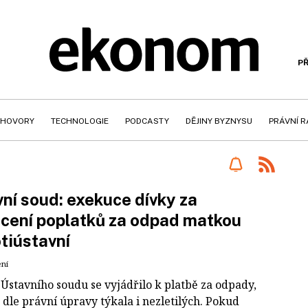
PŘ
HOVORY
TECHNOLOGIE
PODCASTY
DĚJINY BYZNYSU
PRÁVNÍ 
ní soud: exekuce dívky za
cení poplatků za odpad matkou
otiústavní
ení
Ústavního soudu se vyjádřilo k platbě za odpady,
 dle právní úpravy týkala i nezletilých. Pokud