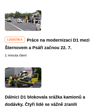
Práce na modernizaci D1 mezi
LOGISTIKA
Šternovem a Psáři začnou 22. 7.
1 minuta čtení
Dálnici D1 blokovala srážka kamionů a
dodávky. Čtyři lidé se vážně zranili