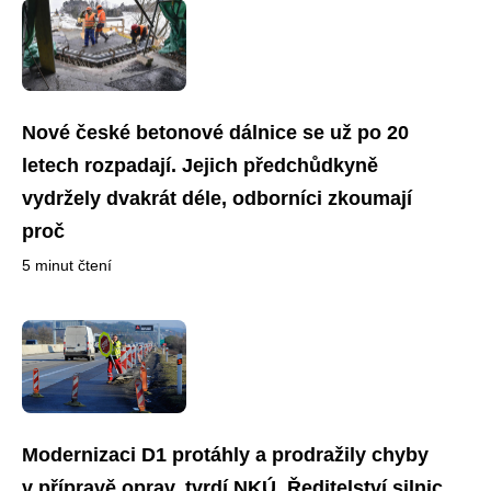
Nové české betonové dálnice se už po 20
letech rozpadají. Jejich předchůdkyně
vydržely dvakrát déle, odborníci zkoumají
proč
5 minut čtení
Modernizaci D1 protáhly a prodražily chyby
v přípravě oprav, tvrdí NKÚ. Ředitelství silnic