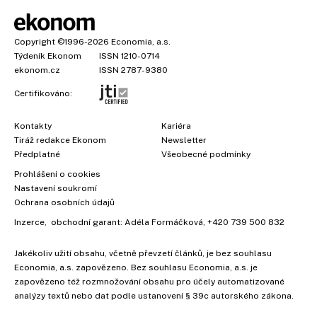
Copyright
©1996-2026
Economia, a.s.
Týdeník Ekonom
ISSN 1210-0714
ekonom.cz
ISSN 2787-9380
Certifikováno:
Kontakty
Kariéra
Tiráž redakce Ekonom
Newsletter
Předplatné
Všeobecné podmínky
Prohlášení o cookies
Nastavení soukromí
Ochrana osobních údajů
Inzerce
, obchodní garant:
Adéla Formáčková
,
+420 739 500 832
Jakékoliv užití obsahu, včetně převzetí článků, je bez souhlasu
Economia, a.s. zapovězeno. Bez souhlasu Economia, a.s. je
zapovězeno též rozmnožování obsahu pro účely automatizované
analýzy textů nebo dat podle ustanovení § 39c autorského zákona.