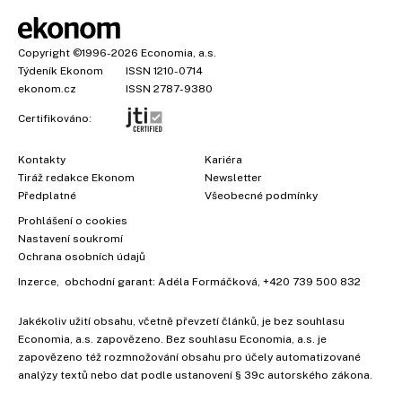
Copyright
©1996-2026
Economia, a.s.
Týdeník Ekonom
ISSN 1210-0714
ekonom.cz
ISSN 2787-9380
Certifikováno:
Kontakty
Kariéra
Tiráž redakce Ekonom
Newsletter
Předplatné
Všeobecné podmínky
Prohlášení o cookies
Nastavení soukromí
Ochrana osobních údajů
Inzerce
, obchodní garant:
Adéla Formáčková
,
+420 739 500 832
Jakékoliv užití obsahu, včetně převzetí článků, je bez souhlasu
Economia, a.s. zapovězeno. Bez souhlasu Economia, a.s. je
zapovězeno též rozmnožování obsahu pro účely automatizované
analýzy textů nebo dat podle ustanovení § 39c autorského zákona.