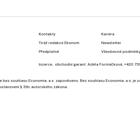
Kontakty
Kariéra
Tiráž redakce Ekonom
Newsletter
Předplatné
Všeobecné podmínk
Inzerce
, obchodní garant:
Adéla Formáčková
,
+420 73
ů, je bez souhlasu Economia, a.s. zapovězeno. Bez souhlasu Economia, a.s. j
ustanovení § 39c autorského zákona.