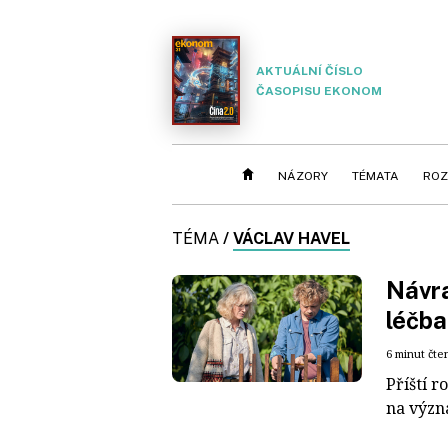
AKTUÁLNÍ ČÍSLO
ČASOPISU EKONOM
NÁZORY
TÉMATA
ROZ
TÉMA
/
VÁCLAV HAVEL
Návra
léčba
6 minut čte
Příští 
na význ