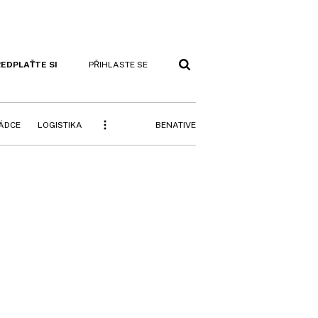
EDPLAŤTE SI
PŘIHLASTE SE
BENATIVE
RÁDCE
LOGISTIKA