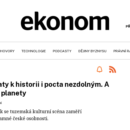
PŘ
HOVORY
TECHNOLOGIE
PODCASTY
DĚJINY BYZNYSU
PRÁVNÍ 
ty k historii i pocta nezdolným. A
 planety
ní
rok se tuzemská kulturní scéna zaměří
amné české osobnosti.