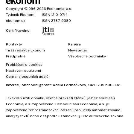
Copyright
©1996-2026
Economia, a.s.
Týdeník Ekonom
ISSN 1210-0714
ekonom.cz
ISSN 2787-9380
Certifikováno:
Kontakty
Kariéra
Tiráž redakce Ekonom
Newsletter
Předplatné
Všeobecné podmínky
Prohlášení o cookies
Nastavení soukromí
Ochrana osobních údajů
Inzerce
, obchodní garant:
Adéla Formáčková
,
+420 739 500 832
Jakékoliv užití obsahu, včetně převzetí článků, je bez souhlasu
Economia, a.s. zapovězeno. Bez souhlasu Economia, a.s. je
zapovězeno též rozmnožování obsahu pro účely automatizované
analýzy textů nebo dat podle ustanovení § 39c autorského zákona.