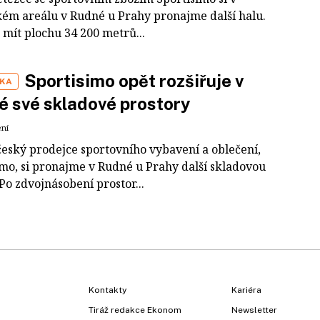
ckém areálu v Rudné u Prahy pronajme další halu.
 mít plochu 34 200 metrů...
Sportisimo opět rozšiřuje v
IKA
 své skladové prostory
ení
český prodejce sportovního vybavení a oblečení,
imo, si pronajme v Rudné u Prahy další skladovou
Po zdvojnásobení prostor...
Kontakty
Kariéra
Tiráž redakce Ekonom
Newsletter