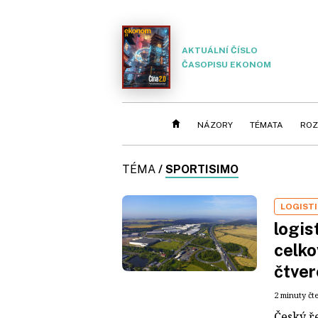
AKTUÁLNÍ ČÍSLO
ČASOPISU EKONOM
NÁZORY
TÉMATA
ROZ
TÉMA
/
SPORTISIMO
LOGIST
logis
celko
čtver
2 minuty čt
Český ř