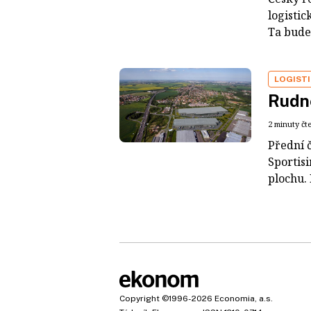
logisti
Ta bude
LOGIST
Rudné
2 minuty čt
Přední 
Sportis
plochu. 
Copyright
©1996-2026
Economia, a.s.