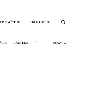
EDPLAŤTE SI
PŘIHLASTE SE
BENATIVE
RÁDCE
LOGISTIKA