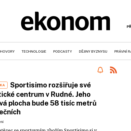
PŘ
HOVORY
TECHNOLOGIE
PODCASTY
DĚJINY BYZNYSU
PRÁVNÍ 
Sportisimo rozšiřuje své
IKA
tické centrum v Rudné. Jeho
vá plocha bude 58 tisíc metrů
ečních
ení
etězec se sportovním zbožím Sportisimo si v