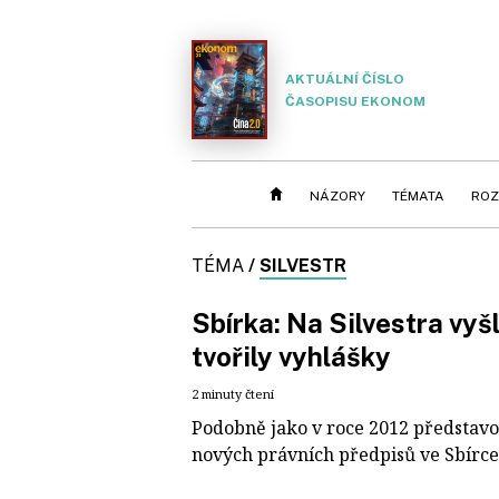
AKTUÁLNÍ ČÍSLO
ČASOPISU EKONOM
NÁZORY
TÉMATA
ROZ
TÉMA
/
SILVESTR
Sbírka: Na Silvestra vyš
tvořily vyhlášky
2 minuty čtení
Podobně jako v roce 2012 představov
nových právních předpisů ve Sbírce