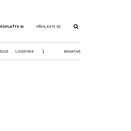
EDPLAŤTE SI
PŘIHLASTE SE
BENATIVE
RÁDCE
LOGISTIKA