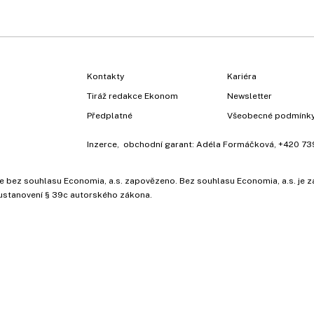
Kontakty
Kariéra
Tiráž redakce Ekonom
Newsletter
Předplatné
Všeobecné podmínk
Inzerce
, obchodní garant:
Adéla Formáčková
,
+420 73
ů, je bez souhlasu Economia, a.s. zapovězeno. Bez souhlasu Economia, a.s. j
ustanovení § 39c autorského zákona.