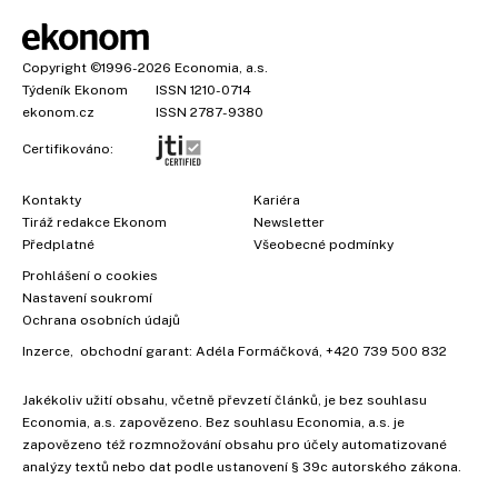
Copyright
©1996-2026
Economia, a.s.
Týdeník Ekonom
ISSN 1210-0714
ekonom.cz
ISSN 2787-9380
Certifikováno:
Kontakty
Kariéra
Tiráž redakce Ekonom
Newsletter
Předplatné
Všeobecné podmínky
Prohlášení o cookies
Nastavení soukromí
Ochrana osobních údajů
Inzerce
, obchodní garant:
Adéla Formáčková
,
+420 739 500 832
Jakékoliv užití obsahu, včetně převzetí článků, je bez souhlasu
Economia, a.s. zapovězeno. Bez souhlasu Economia, a.s. je
zapovězeno též rozmnožování obsahu pro účely automatizované
analýzy textů nebo dat podle ustanovení § 39c autorského zákona.