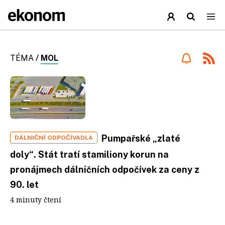
TÉMA
/
MOL
Pumpařské „zlaté
DÁLNIČNÍ ODPOČÍVADLA
doly“. Stát tratí stamiliony korun na
pronájmech dálničních odpočívek za ceny z
90. let
4 minuty čtení