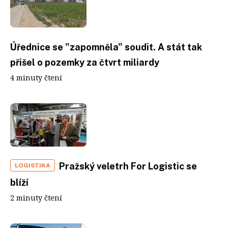
Úřednice se "zapomněla" soudit. A stát tak
přišel o pozemky za čtvrt miliardy
4 minuty čtení
Pražský veletrh For Logistic se
LOGISTIKA
blíží
2 minuty čtení