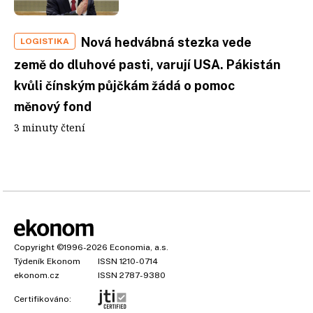
Nová hedvábná stezka vede
LOGISTIKA
země do dluhové pasti, varují USA. Pákistán
kvůli čínským půjčkám žádá o pomoc
měnový fond
3 minuty čtení
Copyright
©1996-2026
Economia, a.s.
Týdeník Ekonom
ISSN 1210-0714
ekonom.cz
ISSN 2787-9380
Certifikováno: