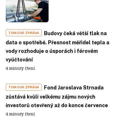
Budovy čeká větší tlak na
TISKOVÁ ZPRÁVA
data o spotřebě. Přesnost měřidel tepla a
vody rozhoduje o úsporách i férovém
vyúčtování
4 minuty čtení
Fond Jaroslava Strnada
TISKOVÁ ZPRÁVA
zůstává kvůli velkému zájmu nových
investorů otevřený až do konce července
4 minuty čtení