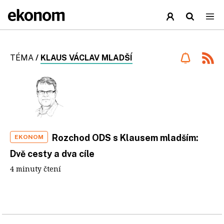
TÉMA
/
KLAUS VÁCLAV MLADŠÍ
Rozchod ODS s Klausem mladším:
EKONOM
Dvě cesty a dva cíle
4 minuty čtení