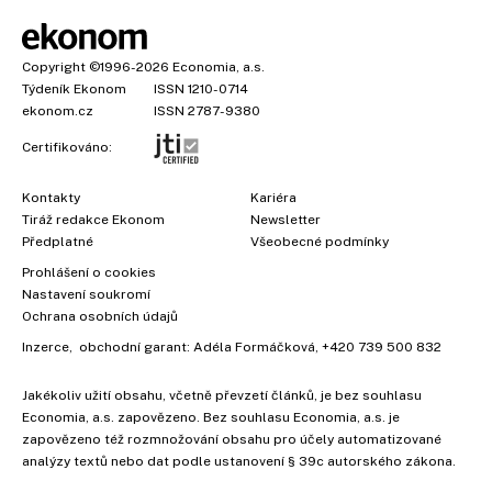
Copyright
©1996-2026
Economia, a.s.
Týdeník Ekonom
ISSN 1210-0714
ekonom.cz
ISSN 2787-9380
Certifikováno:
Kontakty
Kariéra
Tiráž redakce Ekonom
Newsletter
Předplatné
Všeobecné podmínky
Prohlášení o cookies
Nastavení soukromí
Ochrana osobních údajů
Inzerce
, obchodní garant:
Adéla Formáčková
,
+420 739 500 832
Jakékoliv užití obsahu, včetně převzetí článků, je bez souhlasu
Economia, a.s. zapovězeno. Bez souhlasu Economia, a.s. je
zapovězeno též rozmnožování obsahu pro účely automatizované
analýzy textů nebo dat podle ustanovení § 39c autorského zákona.