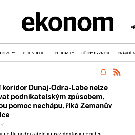
PŘ
HOVORY
TECHNOLOGIE
PODCASTY
DĚJINY BYZNYSU
PRÁVNÍ 
 koridor Dunaj-Odra-Labe nelze
vat podnikatelským způsobem,
ou pomoc nechápu, říká Zemanův
dce
ení
 si podle podnikatele a prezidentova poradce