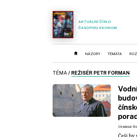
AKTUÁLNÍ ČÍSLO
ČASOPISU EKONOM
NÁZORY
TÉMATA
ROZ
TÉMA
/
REŽISÉR PETR FORMAN
Vodní
budo
čínsk
pora
14 minut čt
Češi by