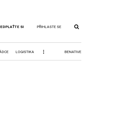
EDPLAŤTE SI
PŘIHLASTE SE
BENATIVE
RÁDCE
LOGISTIKA