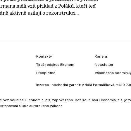
rmana měli vzít příklad z Poláků, kteří teď
ě aktivně usilují o rekonstrukci...
Kontakty
Kariéra
Tiráž redakce Ekonom
Newsletter
Předplatné
Všeobecné podmínk
Inzerce
, obchodní garant:
Adéla Formáčková
,
+420 73
ů, je bez souhlasu Economia, a.s. zapovězeno. Bez souhlasu Economia, a.s. j
ustanovení § 39c autorského zákona.