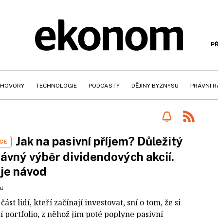
PŘ
HOVORY
TECHNOLOGIE
PODCASTY
DĚJINY BYZNYSU
PRÁVNÍ 
Jak na pasivní příjem? Důležitý
CE
rávný výběr dividendových akcií.
je návod
ní
ást lidí, kteří začínají investovat, sní o tom, že si
 portfolio, z něhož jim poté poplyne pasivní