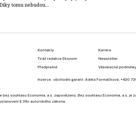
 Díky tomu nebudou...
Kontakty
Kariéra
Tiráž redakce Ekonom
Newsletter
Předplatné
Všeobecné podmínk
Inzerce
, obchodní garant:
Adéla Formáčková
,
+420 73
ů, je bez souhlasu Economia, a.s. zapovězeno. Bez souhlasu Economia, a.s. j
ustanovení § 39c autorského zákona.