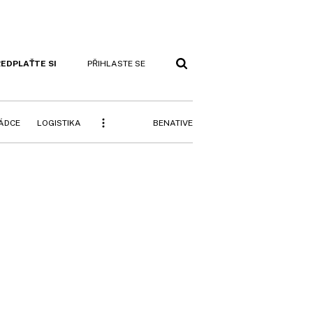
EDPLAŤTE SI
PŘIHLASTE SE
BENATIVE
RÁDCE
LOGISTIKA