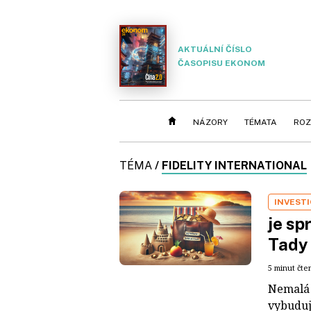
AKTUÁLNÍ ČÍSLO
ČASOPISU EKONOM
NÁZORY
TÉMATA
ROZ
TÉMA
/
FIDELITY INTERNATIONAL
INVESTI
je sp
Tady 
5 minut čte
Nemalá č
vybudují