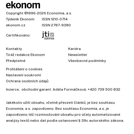
Copyright
©1996-2026
Economia, a.s.
Týdeník Ekonom
ISSN 1210-0714
ekonom.cz
ISSN 2787-9380
Certifikováno:
Kontakty
Kariéra
Tiráž redakce Ekonom
Newsletter
Předplatné
Všeobecné podmínky
Prohlášení o cookies
Nastavení soukromí
Ochrana osobních údajů
Inzerce
, obchodní garant:
Adéla Formáčková
,
+420 739 500 832
Jakékoliv užití obsahu, včetně převzetí článků, je bez souhlasu
Economia, a.s. zapovězeno. Bez souhlasu Economia, a.s. je
zapovězeno též rozmnožování obsahu pro účely automatizované
analýzy textů nebo dat podle ustanovení § 39c autorského zákona.