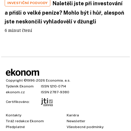
Naletěli jste při investování
INVESTIČNÍ PODVODY
a přišli o velké peníze? Mohlo být i hůř, alespoň
jste neskončili vyhladovělí v džungli
6 minut čtení
Copyright
©1996-2026
Economia, a.s.
Týdeník Ekonom
ISSN 1210-0714
ekonom.cz
ISSN 2787-9380
Certifikováno:
Kontakty
Kariéra
Tiráž redakce Ekonom
Newsletter
Předplatné
Všeobecné podmínky