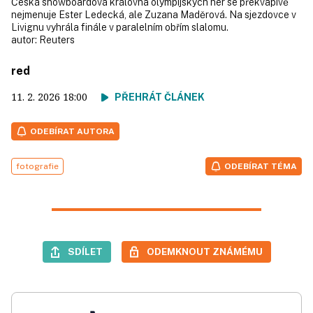
Česká snowboardová královna olympijských her se překvapivě
nejmenuje Ester Ledecká, ale Zuzana Maděrová. Na sjezdovce v
Livignu vyhrála finále v paralelním obřím slalomu.
autor:
Reuters
red
11. 2. 2026
18:00
PŘEHRÁT ČLÁNEK
ODEBÍRAT AUTORA
fotografie
ODEBÍRAT TÉMA
SDÍLET
ODEMKNOUT ZNÁMÉMU