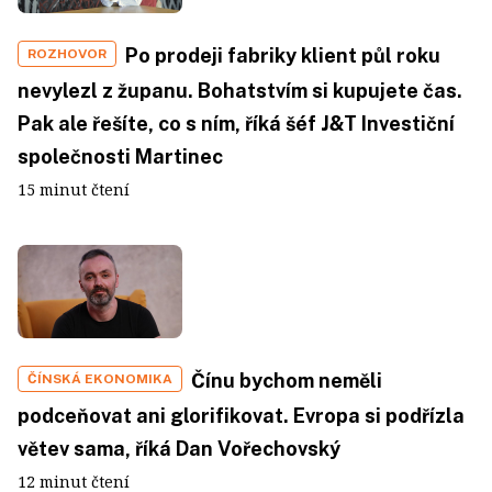
Po prodeji fabriky klient půl roku
ROZHOVOR
nevylezl z županu. Bohatstvím si kupujete čas.
Pak ale řešíte, co s ním, říká šéf J&T Investiční
společnosti Martinec
15 minut čtení
Čínu bychom neměli
ČÍNSKÁ EKONOMIKA
podceňovat ani glorifikovat. Evropa si podřízla
větev sama, říká Dan Vořechovský
12 minut čtení