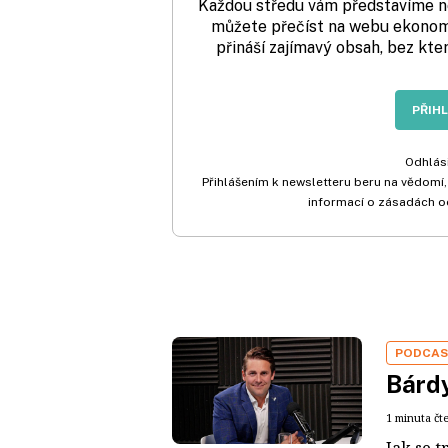
Každou středu vám představíme nej
můžete přečíst na webu ekonom.
přináší zajímavý obsah, bez kte
PŘIH
Odhlási
Přihlášením k newsletteru beru na vědomí,
informací o zásadách o
PODCA
Bárdy
1 minuta čt
Jak se t