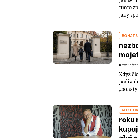
tímto z
jaký sp
BOHATS
nezbo
maje
8 minut čte
Když čl
podivuh
„bohatým
ROZHO
roku 
kupuj
říká 