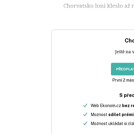
Chorvatsko loni kleslo až 
Chc
Ještě na 
PŘEDPLAT
První 2 měs
S pře
Web Ekonom.cz
bez r
Možnost
sdílet prém
Možnost ukládat si člá