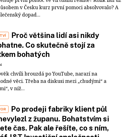
působem v Česku kurz první pomoci absolvovalo? A
olečenský dopad...
Proč většina lidí asi nikdy
TVÍ
hatne. Co skutečně stojí za
tkem bohatých
ní
ověk chvíli brouzdá po YouTube, narazí na
odné věci. Třeba na diskusi mezi „chudými“ a
i“, v níž...
Po prodeji fabriky klient půl
VOR
nevylezl z županu. Bohatstvím si
ete čas. Pak ale řešíte, co s ním,
šéf J&T Investiční společnosti