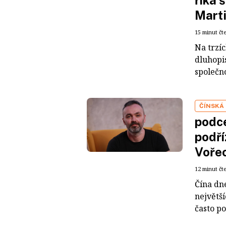
Mart
15 minut čt
Na trzí
dluhopis
společno
ČÍNSKÁ
podce
podří
Voře
12 minut čt
Čína dn
největš
často po