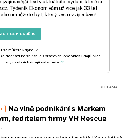
zajímavější texty aktuálního vydání, které si
cz. Týdeník Ekonom vám už více jak 33 let
rého nemůžete být, který vás rozvíjí a baví!
LÁSIT SE K ODBĚRU
t se můžete kdykoliv.
 že dochází ke sbírání a zpracování osobních údajů. Více
chrany osobních údajů naleznete
ZDE
.
Na vlně podnikání s Markem
ST
m, ředitelem firmy VR Rescue
ení
rénuje první pomoc ve virtuální realitě? Kolik lidí už