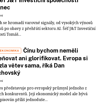
inec
ení
ch se hromadí varovné signály, od vysokých výnosů
ů po obavy z přehřátí sektoru AI. Šéf J&T Investiční
sti Tomáš...
Čínu bychom neměli
 EKONOMIKA
ňovat ani glorifikovat. Evropa si
zla větev sama, říká Dan
chovský
ení
es představuje pro evropský průmysl jednoho z
ích konkurentů. Její ekonomický model ale bývá
pisován příliš jednoduše...