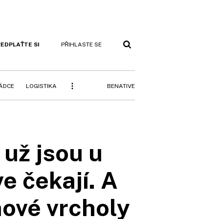
EDPLAŤTE SI
PŘIHLASTE SE
BENATIVE
RÁDCE
LOGISTIKA
už jsou u
e čekají. A
nové vrcholy