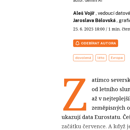
autor:
Gemini AI
Aleš Vojíř
, vedoucí datové
Jaroslava Bělovská
, gra
25. 6. 2025
18:00
/ 1 min. č
ODEBÍRAT AUTORA
dovolená
léto
Evropa
Z
atímco seversk
od letního slun
až v nejteplejš
zeměpisných ob
ukazují data Eurostatu. Če
začátku července. A když je