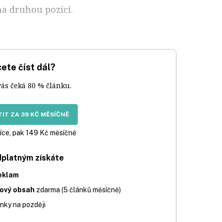
na druhou pozici.
ete číst dál?
vás čeká 80 % článku.
IT ZA 39 KČ MĚSÍČNĚ
íce, pak 149 Kč měsíčně
dplatným získáte
eklam
iový obsah
zdarma (5 článků měsíčně)
nky na později