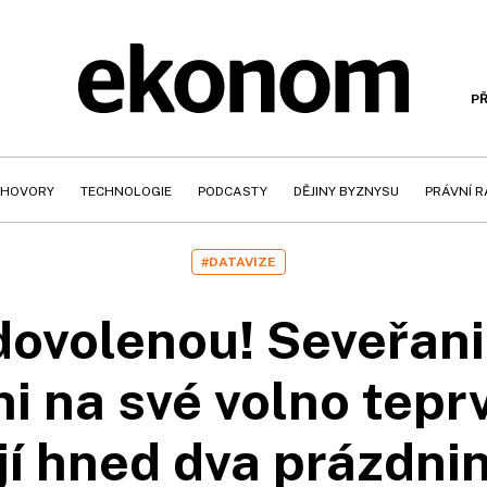
PŘ
HOVORY
TECHNOLOGIE
PODCASTY
DĚJINY BYZNYSU
PRÁVNÍ 
#DATAVIZE
dovolenou! Seveřani 
ni na své volno teprv
jí hned dva prázdni