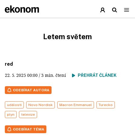
Letem světem
red
22. 5. 2025
00:00
/ 3 min. čtení
PŘEHRÁT ČLÁNEK
ODEBÍRAT AUTORA
události
Novo Nordisk
Macron Emmanuel
Turecko
plyn
televize
ODEBÍRAT TÉMA