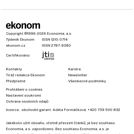
Copyright
©1996-2026
Economia, a.s.
Týdeník Ekonom
ISSN 1210-0714
ekonom.cz
ISSN 2787-9380
Certifikováno:
Kontakty
Kariéra
Tiráž redakce Ekonom
Newsletter
Předplatné
Všeobecné podmínky
Prohlášení o cookies
Nastavení soukromí
Ochrana osobních údajů
Inzerce
, obchodní garant:
Adéla Formáčková
,
+420 739 500 832
Jakékoliv užití obsahu, včetně převzetí článků, je bez souhlasu
Economia, a.s. zapovězeno. Bez souhlasu Economia, a.s. je