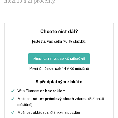
mezi 13 a 21 procenty.
Chcete číst dál?
Ještě na vás čeká 70 % článku.
PŘEDPLATIT ZA 39 KČ MĚSÍČNĚ
První 2 měsíce, pak 149 Kč měsíčně
S předplatným získáte
Web Ekonom.cz
bez reklam
Možnost
sdílet prémiový obsah
zdarma (5 článků
měsíčně)
Možnost ukládat si články na později