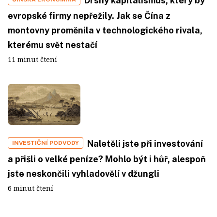
Drsný kapitalismus, který by
evropské firmy nepřežily. Jak se Čína z
montovny proměnila v technologického rivala,
kterému svět nestačí
11 minut čtení
Naletěli jste při investování
INVESTIČNÍ PODVODY
a přišli o velké peníze? Mohlo být i hůř, alespoň
jste neskončili vyhladovělí v džungli
6 minut čtení