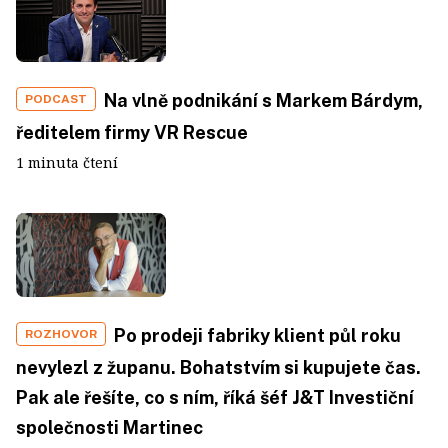
Na vlně podnikání s Markem Bárdym,
PODCAST
ředitelem firmy VR Rescue
1 minuta čtení
Po prodeji fabriky klient půl roku
ROZHOVOR
nevylezl z županu. Bohatstvím si kupujete čas.
Pak ale řešíte, co s ním, říká šéf J&T Investiční
společnosti Martinec