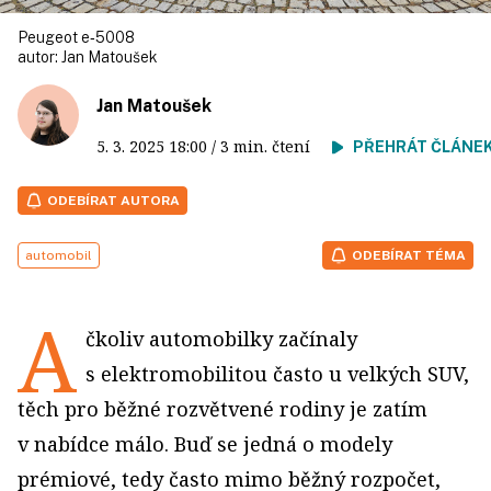
Peugeot e‑5008
autor:
Jan Matoušek
Jan Matoušek
5. 3. 2025
18:00
/ 3 min. čtení
PŘEHRÁT ČLÁNE
ODEBÍRAT AUTORA
automobil
ODEBÍRAT TÉMA
A
čkoliv automobilky začínaly
s elektromobilitou často u velkých SUV,
těch pro běžné rozvětvené rodiny je zatím
v nabídce málo. Buď se jedná o modely
prémiové, tedy často mimo běžný rozpočet,