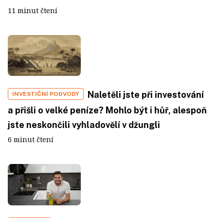
11 minut čtení
Naletěli jste při investování
INVESTIČNÍ PODVODY
a přišli o velké peníze? Mohlo být i hůř, alespoň
jste neskončili vyhladovělí v džungli
6 minut čtení