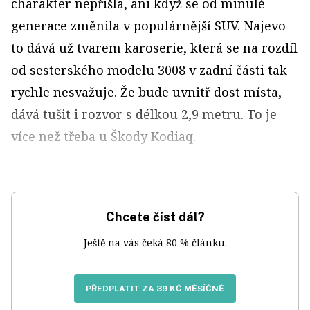
charakter nepřišla, ani když se od minulé
generace změnila v populárnější SUV. Najevo
to dává už tvarem karoserie, která se na rozdíl
od sesterského modelu 3008 v zadní části tak
rychle nesvažuje. Že bude uvnitř dost místa,
dává tušit i rozvor s délkou 2,9 metru. To je
více než třeba u Škody Kodiaq.
Chcete číst dál?
Ještě na vás čeká 80 % článku.
PŘEDPLATIT ZA 39 KČ MĚSÍČNĚ