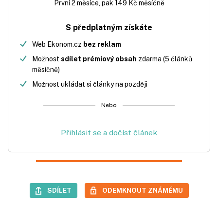
První 2 měsíce, pak 149 Kč měsíčně
S předplatným získáte
Web Ekonom.cz
bez reklam
Možnost
sdílet prémiový obsah
zdarma (5 článků
měsíčně)
Možnost ukládat si články na později
Nebo
Přihlásit se a dočíst článek
SDÍLET
ODEMKNOUT ZNÁMÉMU