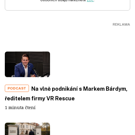
osobních údajů naleznete
ZDE
.
Na vlně podnikání s Markem Bárdym,
PODCAST
ředitelem firmy VR Rescue
1 minuta čtení