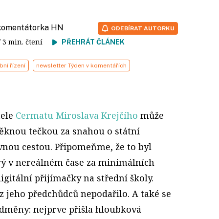
 komentátorka HN
ODEBÍRAT AUTORKU
/ 3 min. čtení
PŘEHRÁT ČLÁNEK
bní řízení
newsletter Týden v komentářích
tele
Cermatu Miroslava Krejčího
může
ěknou tečkou za snahou o státní
levnou cestou. Připomeňme, že to byl
rý v nereálném čase za minimálních
gitální přijímačky na střední školy.
z jeho předchůdců nepodařilo. A také se
odměny: nejprve přišla hloubková