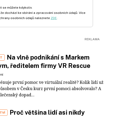
t se můžete kdykoliv.
 že dochází ke sbírání a zpracování osobních údajů. Více
chrany osobních údajů naleznete
ZDE
.
Na vlně podnikání s Markem
ST
m, ředitelem firmy VR Rescue
ení
rénuje první pomoc ve virtuální realitě? Kolik lidí už
působem v Česku kurz první pomoci absolvovalo? A
olečenský dopad...
Proč většina lidí asi nikdy
TVÍ