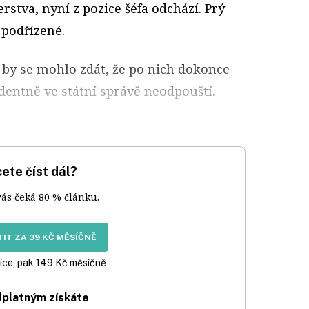
rstva, nyní z pozice šéfa odchází. Prý
 podřízené.
by se mohlo zdát, že po nich dokonce
identně ve státní správě neodpouští.
ete číst dál?
vás čeká 80 % článku.
IT ZA 39 KČ MĚSÍČNĚ
íce, pak 149 Kč měsíčně
dplatným získáte