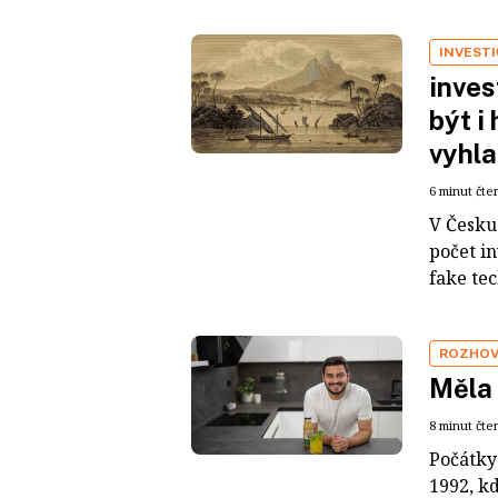
INVEST
inves
být i
vyhla
6 minut čte
V Česku 
počet i
fake tec
ROZHO
Měla 
8 minut čte
Počátky
1992, k