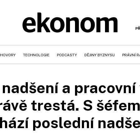
PŘ
HOVORY
TECHNOLOGIE
PODCASTY
DĚJINY BYZNYSU
PRÁVNÍ 
nadšení a pracovní
rávě trestá. S šéf
hází poslední nadš