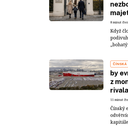
nezbo
maje
8 minut čte
Když čl
podivuh
„bohatým
ČÍNSKÁ
by ev
z mon
rival
11 minut čt
Čínský 
odvětvíc
kapitál