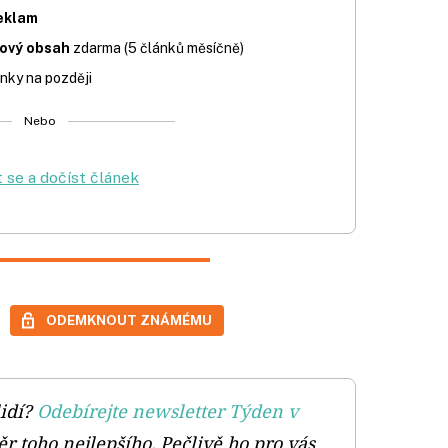
eklam
iový obsah
zdarma (5 článků měsíčně)
nky na později
Nebo
t se a dočíst článek
ODEMKNOUT ZNÁMÉMU
idí?
Odebírejte newsletter Týden v
ěr toho nejlepšího. Pečlivě ho pro vás