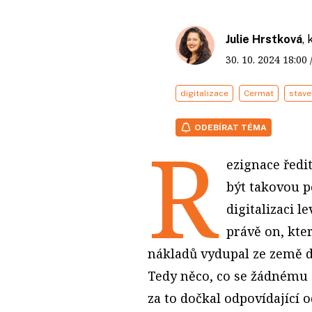
Julie Hrstková
,
30. 10. 2024
18:00
digitalizace
Cermat
stave
ODEBÍRAT TÉMA
R
ezignace ředi
být takovou p
digitalizaci 
právě on, kte
nákladů vydupal ze země di
Tedy něco, co se žádnému 
za to dočkal odpovídající 