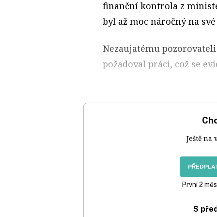
finanční kontrola z ministe
byl až moc náročný na své
Nezaujatému pozorovateli 
požadoval práci, což se ev
Chc
Ještě na 
PŘEDPLAT
První 2 měs
S pře