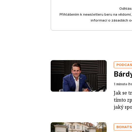
Odhlási
Přihlášením k newsletteru beru na vědomí,
informací o zásadách o
PODCA
Bárdy
1 minuta čt
Jak se t
tímto z
jaký sp
BOHATS