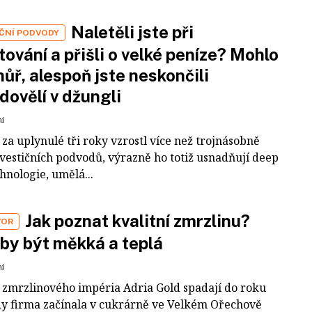
Naletěli jste při
IČNÍ PODVODY
tování a přišli o velké peníze? Mohlo
 hůř, alespoň jste neskončili
dovělí v džungli
ní
za uplynulé tři roky vzrostl více než trojnásobně
nvestičních podvodů, výrazně ho totiž usnadňují deep
hnologie, umělá...
Jak poznat kvalitní zmrzlinu?
VOR
by být měkká a teplá
ní
 zmrzlinového impéria Adria Gold spadají do roku
dy firma začínala v cukrárně ve Velkém Ořechově