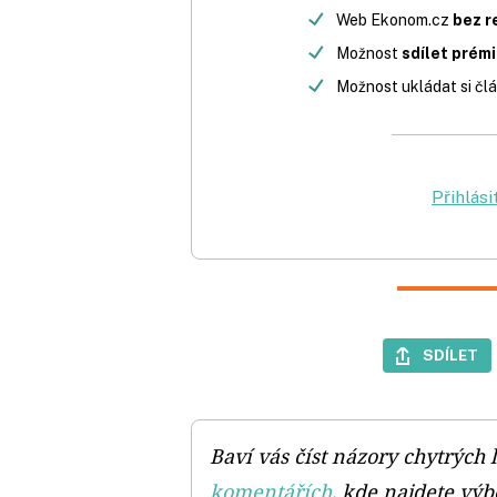
Web Ekonom.cz
bez r
Možnost
sdílet prém
Možnost ukládat si člá
Přihlási
SDÍLET
Baví vás číst názory chytrých l
komentářích
, kde najdete výb