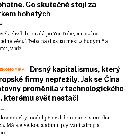
hatne. Co skutečně stojí za
tkem bohatých
ní
ověk chvíli brouzdá po YouTube, narazí na
odné věci. Třeba na diskusi mezi „chudými“ a
i“, v níž...
Drsný kapitalismus, který
 EKONOMIKA
ropské firmy nepřežily. Jak se Čína
tovny proměnila v technologického
a, kterému svět nestačí
ení
ekonomický model přinesl dominanci v mnoha
h. Má ale velkou slabinu: plýtvání zdroji a
em.