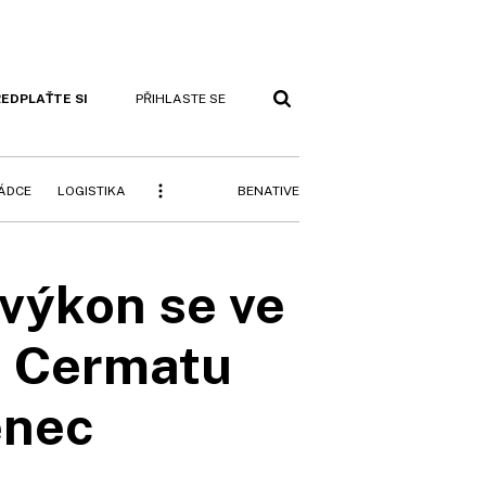
EDPLAŤTE SI
PŘIHLASTE SE
BENATIVE
RÁDCE
LOGISTIKA
 výkon se ve
em Cermatu
enec