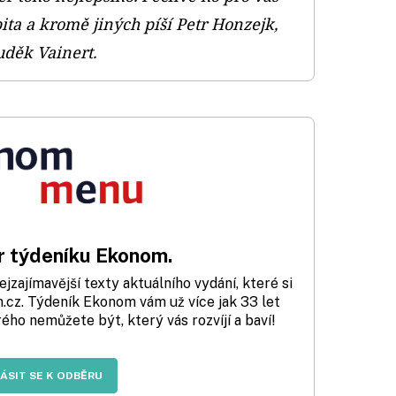
ita a kromě jiných píší Petr Honzejk,
uděk Vainert.
 týdeníku Ekonom.
zajímavější texty aktuálního vydání, které si
cz. Týdeník Ekonom vám už více jak 33 let
rého nemůžete být, který vás rozvíjí a baví!
LÁSIT SE K ODBĚRU