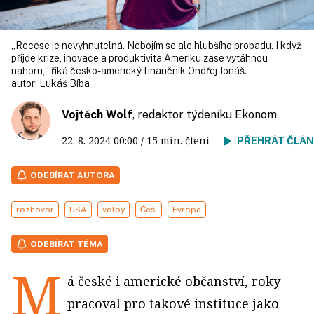
„Recese je nevyhnutelná. Nebojím se ale hlubšího propadu. I když
přijde krize, inovace a produktivita Ameriku zase vytáhnou
nahoru,“ říká česko-americký finančník Ondřej Jonáš.
autor:
Lukáš Bíba
Vojtěch Wolf
, redaktor týdeníku Ekonom
22. 8. 2024
00:00
/ 15 min. čtení
PŘEHRÁT ČLÁ
ODEBÍRAT AUTORA
rozhovor
USA
volby
Češi
Evropa
ODEBÍRAT TÉMA
M
á české i americké občanství, roky
pracoval pro takové instituce jako