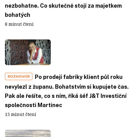
nezbohatne. Co skutečně stojí za majetkem
bohatých
8 minut čtení
Po prodeji fabriky klient půl roku
ROZHOVOR
nevylezl z županu. Bohatstvím si kupujete čas.
Pak ale řešíte, co s ním, říká šéf J&T Investiční
společnosti Martinec
15 minut čtení