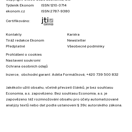
Týdeník Ekonom
ISSN 1210-0714
ekonom.cz
ISSN 2787-9380
Certifikováno:
Kontakty
Kariéra
Tiráž redakce Ekonom
Newsletter
Předplatné
Všeobecné podmínky
Prohlášení o cookies
Nastavení soukromí
Ochrana osobních údajů
Inzerce
, obchodní garant:
Adéla Formáčková
,
+420 739 500 832
Jakékoliv užití obsahu, včetně převzetí článků, je bez souhlasu
Economia, a.s. zapovězeno. Bez souhlasu Economia, a.s. je
zapovězeno též rozmnožování obsahu pro účely automatizované
analýzy textů nebo dat podle ustanovení § 39c autorského zákona.