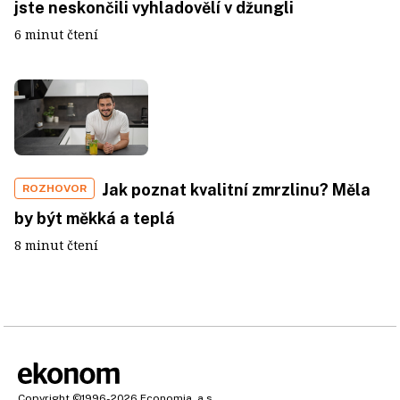
jste neskončili vyhladovělí v džungli
6 minut čtení
Jak poznat kvalitní zmrzlinu? Měla
ROZHOVOR
by být měkká a teplá
8 minut čtení
Copyright
©1996-2026
Economia, a.s.