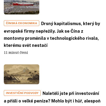
Drsný kapitalismus, který by
ČÍNSKÁ EKONOMIKA
evropské firmy nepřežily. Jak se Čína z
montovny proměnila v technologického rivala,
kterému svět nestačí
11 minut čtení
Naletěli jste při investování
INVESTIČNÍ PODVODY
a přišli o velké peníze? Mohlo být i hůř, alespoň