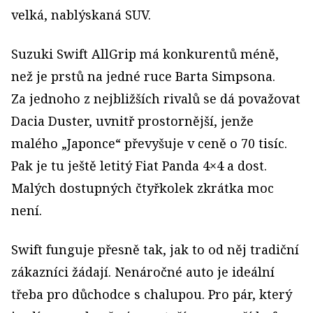
velká, nablýskaná SUV.
Suzuki Swift AllGrip má konkurentů méně,
než je prstů na jedné ruce Barta Simpsona.
Za jednoho z nejbližších rivalů se dá považovat
Dacia Duster, uvnitř prostornější, jenže
malého „Japonce“ převyšuje v ceně o 70 tisíc.
Pak je tu ještě letitý Fiat Panda 4×4 a dost.
Malých dostupných čtyřkolek zkrátka moc
není.
Swift funguje přesně tak, jak to od něj tradiční
zákazníci žádají. Nenáročné auto je ideální
třeba pro důchodce s chalupou. Pro pár, který