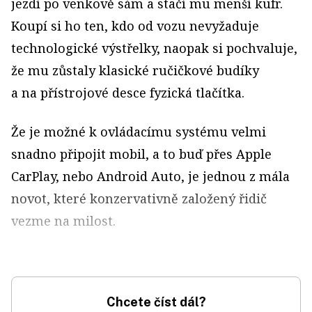
jezdí po venkově sám a stačí mu menší kufr.
Koupí si ho ten, kdo od vozu nevyžaduje
technologické výstřelky, naopak si pochvaluje,
že mu zůstaly klasické ručičkové budíky
a na přístrojové desce fyzická tlačítka.
Že je možné k ovládacímu systému velmi
snadno připojit mobil, a to buď přes Apple
CarPlay, nebo Android Auto, je jednou z mála
novot, které konzervativně založený řidič
vezme na milost.
Chcete číst dál?