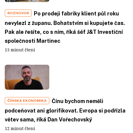
Po prodeji fabriky klient půl roku
ROZHOVOR
nevylezl z županu. Bohatstvím si kupujete čas.
Pak ale řešíte, co s ním, říká šéf J&T Investiční
společnosti Martinec
15 minut čtení
Čínu bychom neměli
ČÍNSKÁ EKONOMIKA
podceňovat ani glorifikovat. Evropa si podřízla
větev sama, říká Dan Vořechovský
12 minut čtení