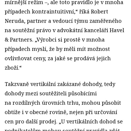
mírnější režim –, ale toto pravidlo je v mnoha
případech kontraintuitivní,“ říká Robert
Neruda, partner a vedoucí týmu zaměřeného
na soutěžní právo v advokátní kanceláři Havel
& Partners. „Výrobci si prostě v mnoha
případech myslí, že by měli mít možnost
ovlivňovat ceny, za jaké se prodává jejich
zboží.“
Takzvaně vertikální zakázané dohody, tedy
dohody mezi soutěžiteli působícími
na rozdílných úrovních trhu, mohou působit
obtíže i v obecné rovině, nejen při určování
cen pro další prodej. „U vertikálních dohod se
podnikatelům mohou soutěžní pravidla zdát