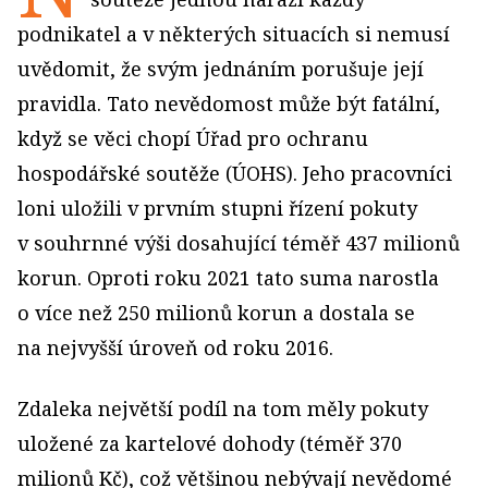
podnikatel a v některých situacích si nemusí
uvědomit, že svým jednáním porušuje její
pravidla. Tato nevědomost může být fatální,
když se věci chopí Úřad pro ochranu
hospodářské soutěže (ÚOHS). Jeho pracovníci
loni uložili v prvním stupni řízení pokuty
v souhrnné výši dosahující téměř 437 milionů
korun. Oproti roku 2021 tato suma narostla
o více než 250 milionů korun a dostala se
na nejvyšší úroveň od roku 2016.
Zdaleka největší podíl na tom měly pokuty
uložené za kartelové dohody (téměř 370
milionů Kč), což většinou nebývají nevědomé