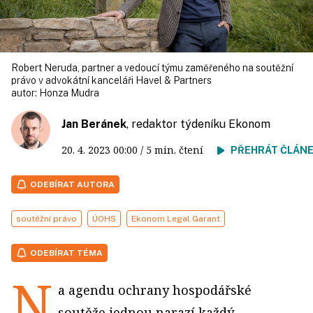
Robert Neruda, partner a vedoucí týmu zaměřeného na soutěžní
právo v advokátní kanceláři Havel & Partners
autor:
Honza Mudra
Jan Beránek
, redaktor týdeníku Ekonom
20. 4. 2023
00:00
/ 5 min. čtení
PŘEHRÁT ČLÁN
ODEBÍRAT AUTORA
soutěžní právo
ÚOHS
Ekonom Legal Garant
ODEBÍRAT TÉMA
N
a agendu ochrany hospodářské
soutěže jednou narazí každý