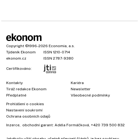
Copyright
©1996-2026
Economia, a.s.
Týdeník Ekonom
ISSN 1210-0714
ekonom.cz
ISSN 2787-9380
Certifikováno:
Kontakty
Kariéra
Tiráž redakce Ekonom
Newsletter
Předplatné
Všeobecné podmínky
Prohlášení o cookies
Nastavení soukromí
Ochrana osobních údajů
Inzerce
, obchodní garant:
Adéla Formáčková
,
+420 739 500 832
Jakékoliv užití obsahu, včetně převzetí článků, je bez souhlasu