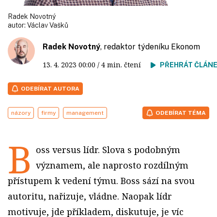
Radek Novotný
autor:
Václav Vašků
Radek Novotný
, redaktor týdeníku Ekonom
13. 4. 2023
00:00
/ 4 min. čtení
PŘEHRÁT ČLÁN
ODEBÍRAT AUTORA
názory
firmy
management
ODEBÍRAT TÉMA
B
oss versus lídr. Slova s podobným
významem, ale naprosto rozdílným
přístupem k vedení týmu. Boss sází na svou
autoritu, nařizuje, vládne. Naopak lídr
motivuje, jde příkladem, diskutuje, je víc