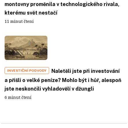
montovny proměnila v technologického rivala,
kterému svět nestačí
11 minut čtení
Naletěli jste při investování
INVESTIČNÍ PODVODY
a přišli o velké peníze? Mohlo být i hůř, alespoň
jste neskončili vyhladovělí v džungli
6 minut čtení