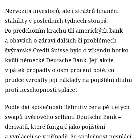
Nervozita investorů, ale i strážců finanční
stability v posledních týdnech stoupá.
Po předchozím krachu tří amerických bank
a obavách o zdraví dalších či problémech
švýcarské Credit Suisse bylo o víkendu horko
kvůli německé Deutsche Bank. Její akcie
v pátek propadly o osm procent poté, co
prudce vzrostly její náklady na pojištění dluhu
proti neschopnosti splácet.
Podle dat společnosti Refinitiv cena pětiletých
swapů úvěrového selhání Deutsche Bank –
derivátů, které fungují jako pojištění
a vyplácejí se v případě, že společnost nesplácí