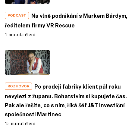
Na vlně podnikání s Markem Bárdym,
PODCAST
ředitelem firmy VR Rescue
1 minuta čtení
Po prodeji fabriky klient půl roku
ROZHOVOR
nevylezl z županu. Bohatstvím si kupujete čas.
Pak ale řešíte, co s ním, říká šéf J&T Investiční
společnosti Martinec
15 minut čtení