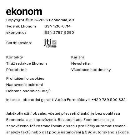
Copyright
©1996-2026
Economia, a.s.
Týdeník Ekonom
ISSN 1210-0714
ekonom.cz
ISSN 2787-9380
Certifikováno:
Kontakty
Kariéra
Tiráž redakce Ekonom
Newsletter
Předplatné
Všeobecné podmínky
Prohlášení o cookies
Nastavení soukromí
Ochrana osobních údajů
Inzerce
, obchodní garant:
Adéla Formáčková
,
+420 739 500 832
Jakékoliv užití obsahu, včetně převzetí článků, je bez souhlasu
Economia, a.s. zapovězeno. Bez souhlasu Economia, a.s. je
zapovězeno též rozmnožování obsahu pro účely automatizované
analýzy textů nebo dat podle ustanovení § 39c autorského zákona.