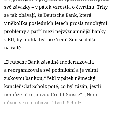
své závazky – v pátek vzrostla o čtvrtinu. Trhy
se tak obávají, že Deutsche Bank, která
v několika posledních letech prošla mnohými
problémy a patří mezi nejvýznamnější banky
v EU, by mohla být po Credit Suisse další
na řadě.
„Deutsche Bank zásadně modernizovala
a reorganizovala své podnikání a je velmi
ziskovou bankou,“ řekl v pátek německý
kancléř Olaf Scholz poté, co byl tázán, jestli
nemůže jít o „novou Credit Suisse“. „Není
důvod se o ni obávat,“ tvrdí Scholz.