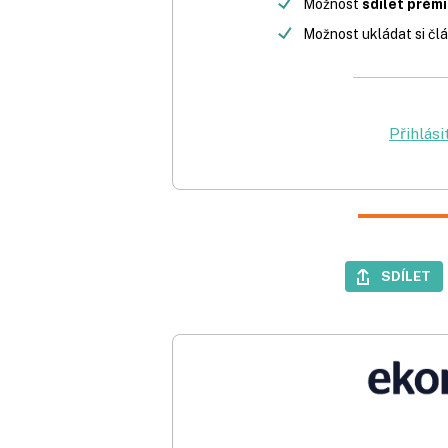
Možnost
sdílet prém
Možnost ukládat si člá
Přihlási
SDÍLET