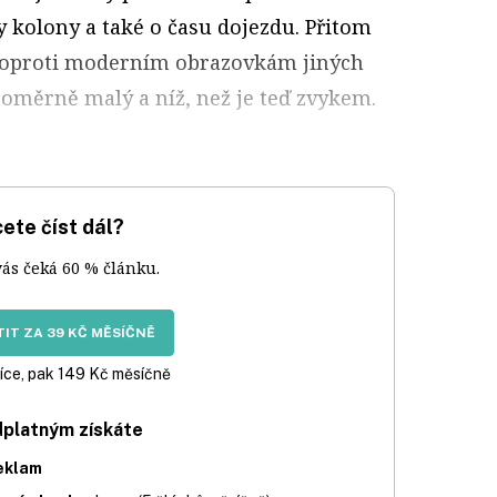
ly kolony a také o času dojezdu. Přitom
je oproti moderním obrazovkám jiných
měrně malý a níž, než je teď zvykem.
ete číst dál?
vás čeká 60 % článku.
IT ZA 39 KČ MĚSÍČNĚ
íce, pak 149 Kč měsíčně
dplatným získáte
eklam