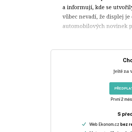
a informují, kde se utvoři
vůbec nevadí, že displej 
automobilových novinek po
Chc
Ještě na 
PŘEDPLAT
První 2 měs
S pře
Web Ekonom.cz
bez r