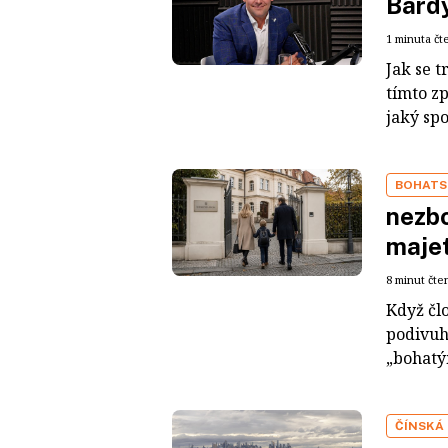
Bárdy
1 minuta čt
Jak se t
tímto z
jaký sp
BOHATS
nezbo
maje
8 minut čte
Když čl
podivuh
„bohatým
ČÍNSKÁ