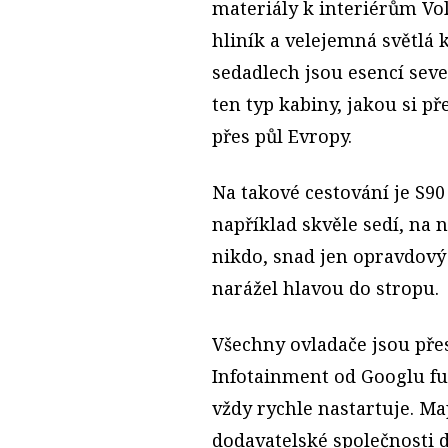
materiály k interiérům Vo
hliník a velejemná světlá
sedadlech jsou esencí seve
ten typ kabiny, jakou si př
přes půl Evropy.
Na takové cestování je S90
například skvěle sedí, na 
nikdo, snad jen opravdový
narážel hlavou do stropu.
Všechny ovladače jsou přes
Infotainment od Googlu fu
vždy rychle nastartuje. M
dodavatelské společnosti d