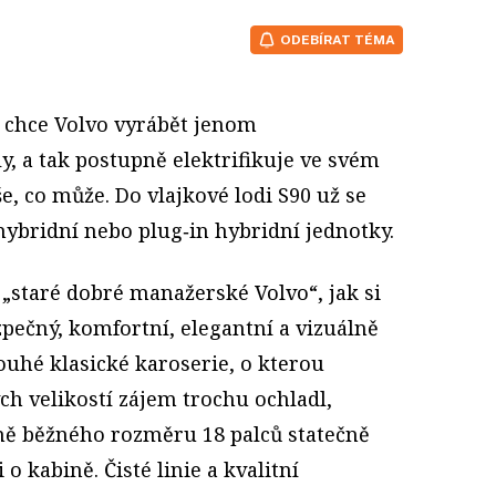
ODEBÍRAT TÉMA
0 chce Volvo vyrábět jenom
y, a tak postupně elektrifikuje ve svém
e, co může. Do vlajkové lodi S90 už se
 hybridní nebo plug‑in hybridní jednotky.
e „staré dobré manažerské Volvo“, jak si
ezpečný, komfortní, elegantní a vizuálně
ouhé klasické karoserie, o kterou
 velikostí zájem trochu ochladl,
vně běžného rozměru 18 palců statečně
i o kabině. Čisté linie a kvalitní