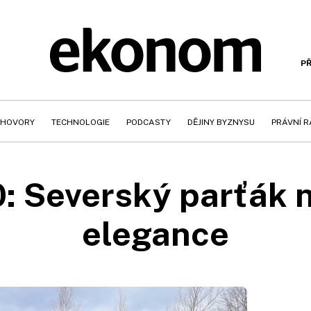
PŘ
HOVORY
TECHNOLOGIE
PODCASTY
DĚJINY BYZNYSU
PRÁVNÍ 
0: Severský parťák 
elegance