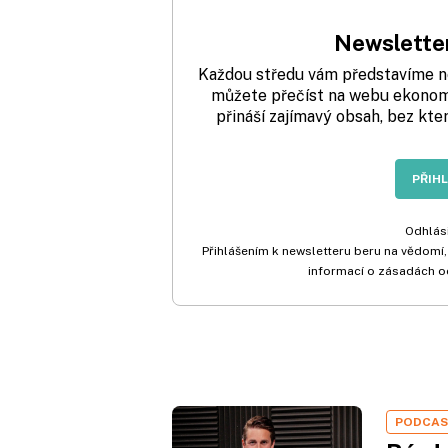
Newsletter
Každou středu vám představíme nej
můžete přečíst na webu ekonom.
přináší zajímavý obsah, bez kte
PŘIH
Odhlási
Přihlášením k newsletteru beru na vědomí,
informací o zásadách o
PODCA