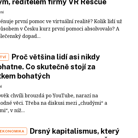
m, ředitelem firmy VR Rescue
ení
rénuje první pomoc ve virtuální realitě? Kolik lidí už
působem v Česku kurz první pomoci absolvovalo? A
olečenský dopad...
Proč většina lidí asi nikdy
TVÍ
hatne. Co skutečně stojí za
tkem bohatých
ní
ověk chvíli brouzdá po YouTube, narazí na
odné věci. Třeba na diskusi mezi „chudými“ a
i“, v níž...
Drsný kapitalismus, který
 EKONOMIKA