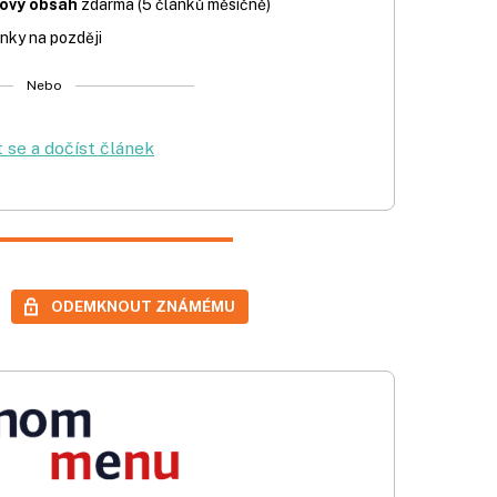
iový obsah
zdarma (5 článků měsíčně)
nky na později
Nebo
t se a dočíst článek
ODEMKNOUT ZNÁMÉMU