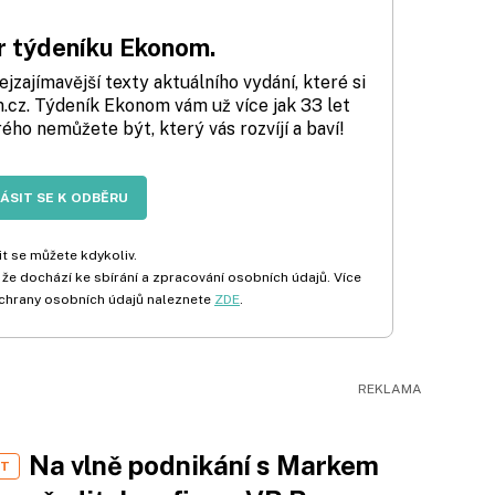
 týdeníku Ekonom.
zajímavější texty aktuálního vydání, které si
cz. Týdeník Ekonom vám už více jak 33 let
rého nemůžete být, který vás rozvíjí a baví!
LÁSIT SE K ODBĚRU
t se můžete kdykoliv.
 že dochází ke sbírání a zpracování osobních údajů. Více
chrany osobních údajů naleznete
ZDE
.
Na vlně podnikání s Markem
ST