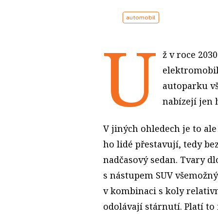
automobil
U
ž v roce 203
elektromobil
autoparku vš
nabízejí jen
V jiných ohledech je to al
ho lidé přestavují, tedy b
nadčasový sedan. Tvary dl
s nástupem SUV všemožných
v kombinaci s koly relati
odolávají stárnutí. Platí to 