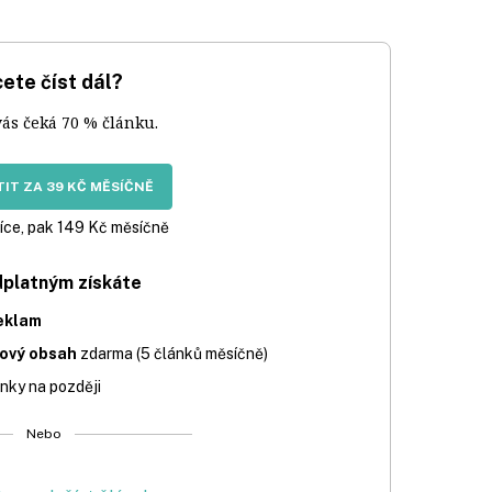
ete číst dál?
vás čeká 70 % článku.
IT ZA 39 KČ MĚSÍČNĚ
íce, pak 149 Kč měsíčně
dplatným získáte
eklam
iový obsah
zdarma (5 článků měsíčně)
nky na později
Nebo