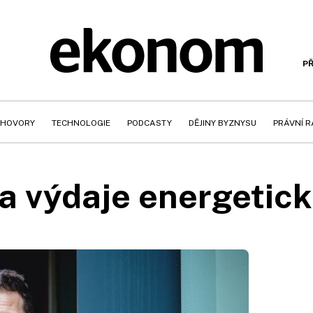
PŘ
HOVORY
TECHNOLOGIE
PODCASTY
DĚJINY BYZNYSU
PRÁVNÍ 
 a výdaje energetick