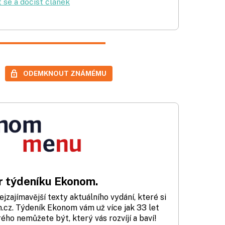
t se a dočíst článek
ODEMKNOUT ZNÁMÉMU
 týdeníku Ekonom.
zajímavější texty aktuálního vydání, které si
cz. Týdeník Ekonom vám už více jak 33 let
rého nemůžete být, který vás rozvíjí a baví!