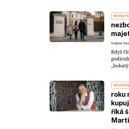
BOHATS
nezbo
maje
8 minut čte
Když čl
podivuh
„bohatým
ROZHO
roku 
kupuj
říká 
Mart