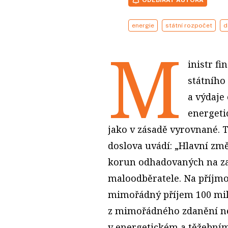
energie
státní rozpočet
d
M
inistr f
státního
a výdaje
energeti
jako v zásadě vyrovnané. 
doslova uvádí: „Hlavní zm
korun odhadovaných na zas
maloodběratele. Na příjm
mimořádný příjem 100 milia
z mimořádného zdanění ne
v energetickém a těžebním 