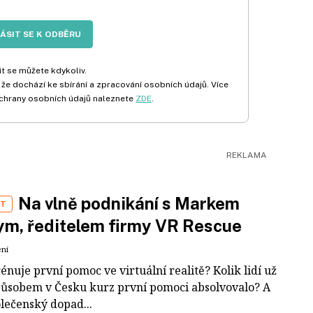
LÁSIT SE K ODBĚRU
t se můžete kdykoliv.
 že dochází ke sbírání a zpracování osobních údajů. Více
chrany osobních údajů naleznete
ZDE
.
Na vlně podnikání s Markem
ST
m, ředitelem firmy VR Rescue
ení
rénuje první pomoc ve virtuální realitě? Kolik lidí už
působem v Česku kurz první pomoci absolvovalo? A
olečenský dopad...