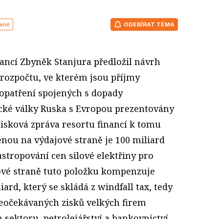
aně
ODEBÍRAT TÉMA
inancí Zbyněk Stanjura předložil návrh
 rozpočtu, ve kterém jsou příjmy
 opatření spojených s dopady
cké války Ruska s Evropou prezentovány
Tisková zpráva resortu financí k tomu
ěnou na výdajové straně je 100 miliard
tropování cen silové elektřiny pro
ové straně tuto položku kompenzuje
rd, který se skládá z windfall tax, tedy
očekávaných zisků velkých firem
sektoru, petrolejářství a bankovnictví