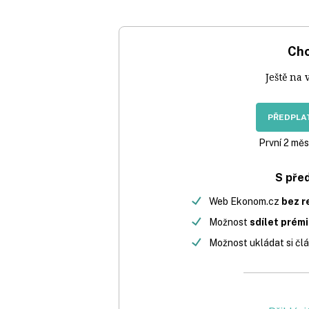
Chc
Ještě na 
PŘEDPLAT
První 2 měs
S pře
Web Ekonom.cz
bez r
Možnost
sdílet prém
Možnost ukládat si člá