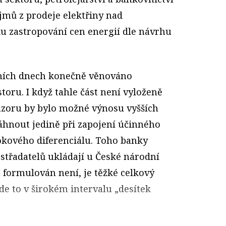
jmů z prodeje elektřiny nad
u zastropování cen energií dle návrhu
dních dnech konečně věnováno
toru. I když tahle část není vyloženě
ázoru by bylo možné výnosu vyšších
áhnout jedině při zapojení účinného
ového diferenciálu. Toho banky
 střadatelů ukládají u České národní
 formulován není, je těžké celkový
e to v širokém intervalu „desítek