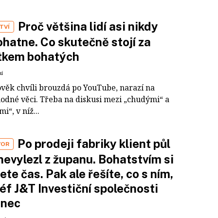
Proč většina lidí asi nikdy
TVÍ
hatne. Co skutečně stojí za
tkem bohatých
ní
ověk chvíli brouzdá po YouTube, narazí na
odné věci. Třeba na diskusi mezi „chudými“ a
i“, v níž...
Po prodeji fabriky klient půl
VOR
nevylezl z županu. Bohatstvím si
ete čas. Pak ale řešíte, co s ním,
šéf J&T Investiční společnosti
inec