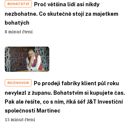
Proč většina lidí asi nikdy
BOHATSTVÍ
nezbohatne. Co skutečně stojí za majetkem
bohatých
8 minut čtení
Po prodeji fabriky klient půl roku
ROZHOVOR
nevylezl z županu. Bohatstvím si kupujete čas.
Pak ale řešíte, co s ním, říká šéf J&T Investiční
společnosti Martinec
15 minut čtení