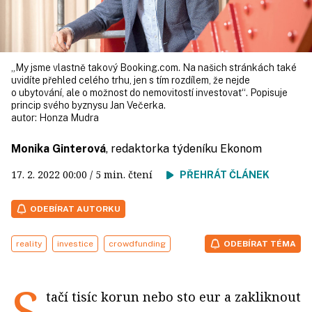
„My jsme vlastně takový Booking.com. Na našich stránkách také
uvidíte přehled celého trhu, jen s tím rozdílem, že nejde
o ubytování, ale o možnost do nemovitostí investovat“. Popisuje
princip svého byznysu Jan Večerka.
autor:
Honza Mudra
Monika Ginterová
, redaktorka týdeníku Ekonom
17. 2. 2022
00:00
/ 5 min. čtení
PŘEHRÁT ČLÁNEK
ODEBÍRAT AUTORKU
reality
investice
crowdfunding
ODEBÍRAT TÉMA
S
tačí tisíc korun nebo sto eur a zakliknout