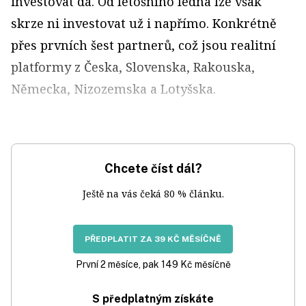
investovat dá. Od letošního ledna lze však
skrze ni investovat už i napřímo. Konkrétně
přes prvních šest partnerů, což jsou realitní
platformy z Česka, Slovenska, Rakouska,
Německa, Nizozemska a Lotyšska.
Chcete číst dál?
Ještě na vás čeká 80 % článku.
PŘEDPLATIT ZA 39 KČ MĚSÍČNĚ
První 2 měsíce, pak 149 Kč měsíčně
S předplatným získáte