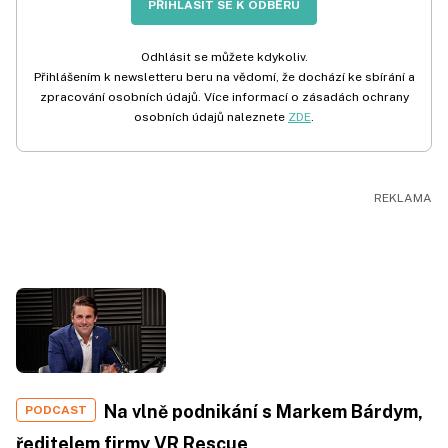
PŘIHLÁSIT SE K ODBĚRU
Odhlásit se můžete kdykoliv.
Přihlášením k newsletteru beru na vědomí, že dochází ke sbírání a
zpracování osobních údajů. Více informací o zásadách ochrany
osobních údajů naleznete
ZDE
.
Na vlně podnikání s Markem Bárdym,
PODCAST
ředitelem firmy VR Rescue