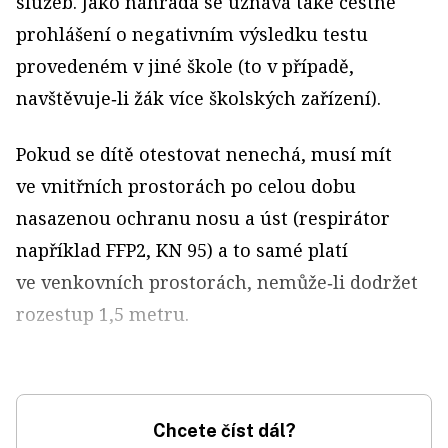
služeb. Jako náhrada se uznává také čestné
prohlášení o negativním výsledku testu
provedeném v jiné škole (to v případě,
navštěvuje‑li žák více školských zařízení).
Pokud se dítě otestovat nenechá, musí mít
ve vnitřních prostorách po celou dobu
nasazenou ochranu nosu a úst (respirátor
například FFP2, KN 95) a to samé platí
ve venkovních prostorách, nemůže‑li dodržet
rozestup 1,5 metru.
Chcete číst dál?