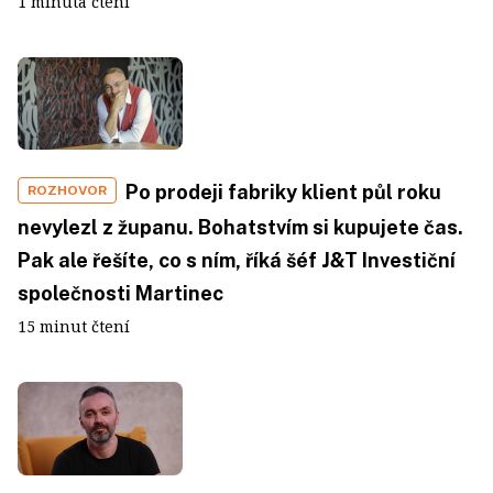
1 minuta čtení
Po prodeji fabriky klient půl roku
ROZHOVOR
nevylezl z županu. Bohatstvím si kupujete čas.
Pak ale řešíte, co s ním, říká šéf J&T Investiční
společnosti Martinec
15 minut čtení