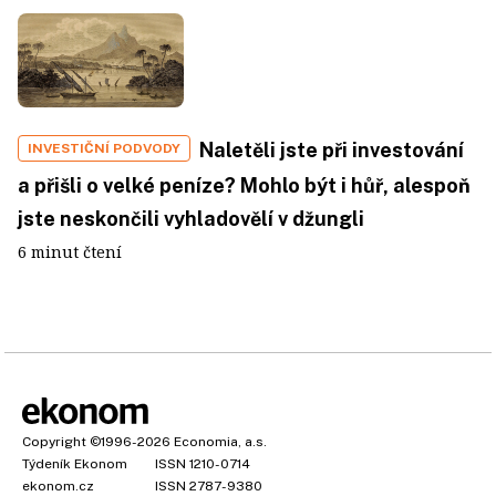
Naletěli jste při investování
INVESTIČNÍ PODVODY
a přišli o velké peníze? Mohlo být i hůř, alespoň
jste neskončili vyhladovělí v džungli
6 minut čtení
Copyright
©1996-2026
Economia, a.s.
Týdeník Ekonom
ISSN 1210-0714
ekonom.cz
ISSN 2787-9380