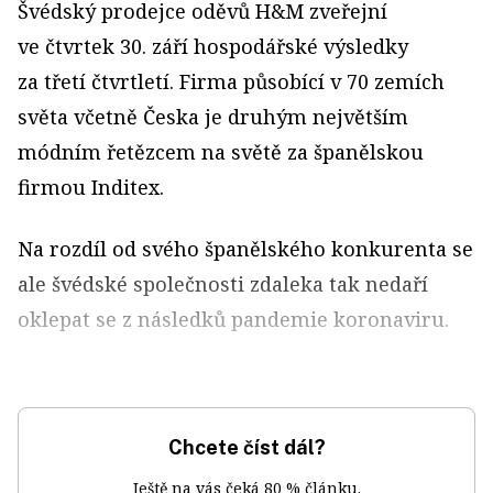
Švédský prodejce oděvů H&M zveřejní
ve čtvrtek 30. září hospodářské výsledky
za třetí čtvrtletí. Firma působící v 70 zemích
světa včetně Česka je druhým největším
módním řetězcem na světě za španělskou
firmou Inditex.
Na rozdíl od svého španělského konkurenta se
ale švédské společnosti zdaleka tak nedaří
oklepat se z následků pandemie koronaviru.
Chcete číst dál?
Ještě na vás čeká 80 % článku.