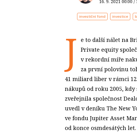
16. 9. 2021
00:00
/
investiční fond
investice
b
J
e to další nálet na B
Private equity spole
v rekordní míře naku
za první polovinu to
41 miliard liber v rámci 12
nákupů od roku 2005, kdy se
zveřejnila společnost Dealo
uvedl v deníku The New Y
ve fondu Jupiter Asset Man
od konce osmdesátých let.