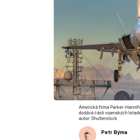
Americká firma Parker‑Hannifin
dodává části vojenských letadel
autor:
Shutterstock
Petr Býma