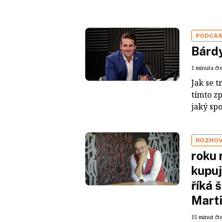
PODCA
Bárdy
1 minuta čt
Jak se t
tímto z
jaký sp
ROZHO
roku 
kupuj
říká 
Mart
15 minut čt