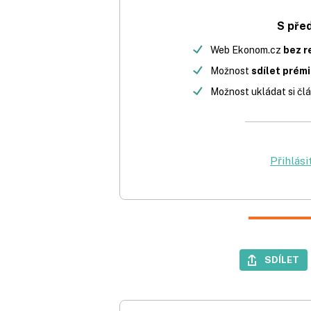
S pře
Web Ekonom.cz
bez r
Možnost
sdílet prém
Možnost ukládat si člá
Přihlási
SDÍLET