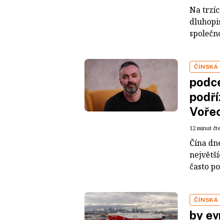
Na trzí
dluhopis
společno
ČÍNSKÁ
podce
podří
Voře
12 minut čt
Čína dn
největš
často po
ČÍNSKÁ
by ev