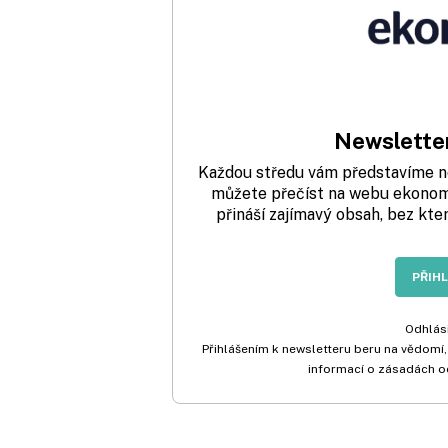
Newsletter
Každou středu vám představíme nej
můžete přečíst na webu ekonom.
přináší zajímavý obsah, bez kte
PŘIH
Odhlási
Přihlášením k newsletteru beru na vědomí,
informací o zásadách o