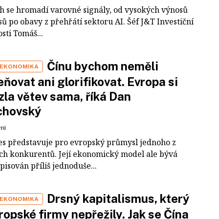
ch se hromadí varovné signály, od vysokých výnosů
ů po obavy z přehřátí sektoru AI. Šéf J&T Investiční
sti Tomáš...
Čínu bychom neměli
 EKONOMIKA
ňovat ani glorifikovat. Evropa si
zla větev sama, říká Dan
chovský
ení
es představuje pro evropský průmysl jednoho z
ích konkurentů. Její ekonomický model ale bývá
pisován příliš jednoduše...
Drsný kapitalismus, který
 EKONOMIKA
ropské firmy nepřežily. Jak se Čína