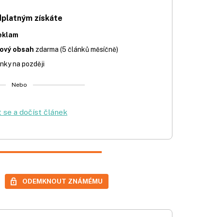
dplatným získáte
eklam
iový obsah
zdarma (5 článků měsíčně)
nky na později
Nebo
t se a dočíst článek
ODEMKNOUT ZNÁMÉMU