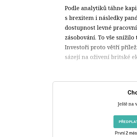
Podle analytiků táhne kap
s brexitem i následky pand
dostupnost levné pracovní 
zásobování. To vše snížilo 
Investoři proto větří příl
sázejí na oživení britské 
Chc
Ještě na 
PŘEDPLAT
První 2 měs