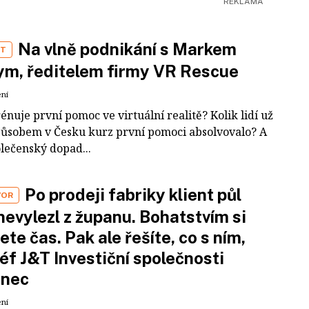
Na vlně podnikání s Markem
ST
m, ředitelem firmy VR Rescue
ení
rénuje první pomoc ve virtuální realitě? Kolik lidí už
působem v Česku kurz první pomoci absolvovalo? A
olečenský dopad...
Po prodeji fabriky klient půl
VOR
nevylezl z županu. Bohatstvím si
ete čas. Pak ale řešíte, co s ním,
šéf J&T Investiční společnosti
inec
ení