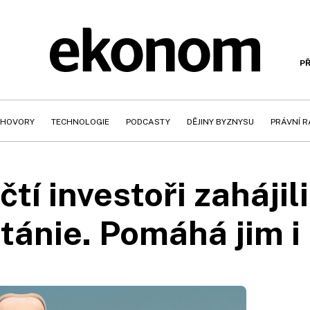
PŘ
HOVORY
TECHNOLOGIE
PODCASTY
DĚJINY BYZNYSU
PRÁVNÍ 
tí investoři zahájili
itánie. Pomáhá jim i 