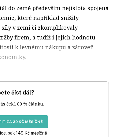
itál do země především nejistota spojená
emie, které například snížily
síly v zemi či zkomplikovaly
tržby firem, a tudíž i jejich hodnotu.
ežitosti k levnému nákupu a zároveň
ekonomiky.
ete číst dál?
vás čeká 80 % článku.
IT ZA 39 KČ MĚSÍČNĚ
íce, pak 149 Kč měsíčně