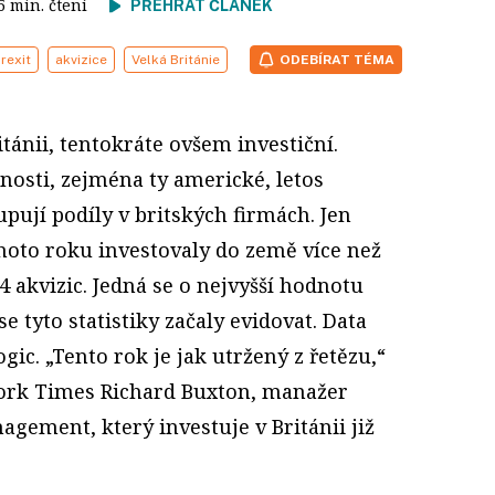
 5 min. čtení
PŘEHRÁT ČLÁNEK
rexit
akvizice
Velká Británie
ODEBÍRAT TÉMA
ritánii, tentokráte ovšem investiční.
čnosti, zejména ty americké, letos
pují podíly v britských firmách. Jen
hoto roku investovaly do země více než
4 akvizic. Jedná se o nejvyšší hodnotu
 tyto statistiky začaly evidovat. Data
gic. „Tento rok je jak utržený z řetězu,“
ork Times Richard Buxton, manažer
agement, který investuje v Británii již