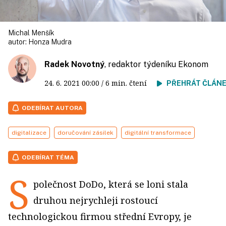
Michal Menšík
autor:
Honza Mudra
Radek Novotný
, redaktor týdeníku Ekonom
24. 6. 2021
00:00
/ 6 min. čtení
PŘEHRÁT ČLÁN
ODEBÍRAT AUTORA
digitalizace
doručování zásilek
digitální transformace
ODEBÍRAT TÉMA
S
polečnost DoDo, která se loni stala
druhou nejrychleji rostoucí
technologickou firmou střední Evropy, je