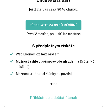
Chcete číst dál?
Ještě na vás čeká 80 % článku.
PŘEDPLATIT ZA 39 KČ MĚSÍČNĚ
První 2 měsíce, pak 149 Kč měsíčně
S předplatným získáte
Web Ekonom.cz
bez reklam
Možnost
sdílet prémiový obsah
zdarma (5 článků
měsíčně)
Možnost ukládat si články na později
Nebo
Přihlásit se a dočíst článek