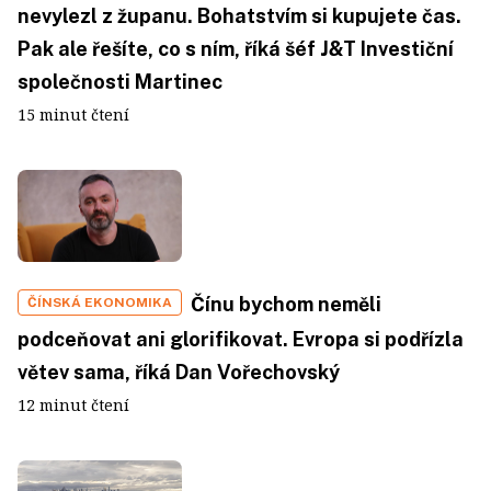
nevylezl z županu. Bohatstvím si kupujete čas.
Pak ale řešíte, co s ním, říká šéf J&T Investiční
společnosti Martinec
15 minut čtení
Čínu bychom neměli
ČÍNSKÁ EKONOMIKA
podceňovat ani glorifikovat. Evropa si podřízla
větev sama, říká Dan Vořechovský
12 minut čtení