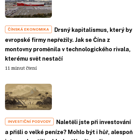
Drsný kapitalismus, který by
ČÍNSKÁ EKONOMIKA
evropské firmy nepřežily. Jak se Čína z
montovny proměnila v technologického rivala,
kterému svět nestačí
11 minut čtení
Naletěli jste při investování
INVESTIČNÍ PODVODY
a přišli o velké peníze? Mohlo být i hůř, alespoň