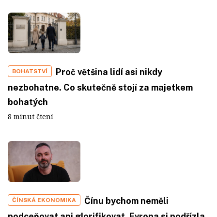
Proč většina lidí asi nikdy
BOHATSTVÍ
nezbohatne. Co skutečně stojí za majetkem
bohatých
8 minut čtení
Čínu bychom neměli
ČÍNSKÁ EKONOMIKA
podceňovat ani glorifikovat. Evropa si podřízla