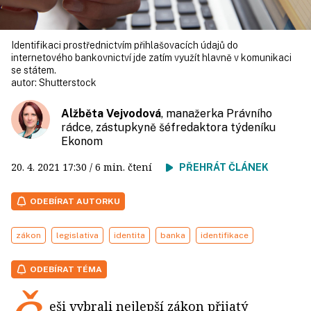
Identifikaci prostřednictvím přihlašovacích údajů do
internetového bankovnictví jde zatím využít hlavně v komunikaci
se státem.
autor:
Shutterstock
Alžběta Vejvodová
, manažerka Právního
rádce, zástupkyně šéfredaktora týdeníku
Ekonom
20. 4. 2021
17:30
/ 6 min. čtení
PŘEHRÁT ČLÁNEK
ODEBÍRAT AUTORKU
zákon
legislativa
identita
banka
identifikace
ODEBÍRAT TÉMA
eši vybrali nejlepší zákon přijatý