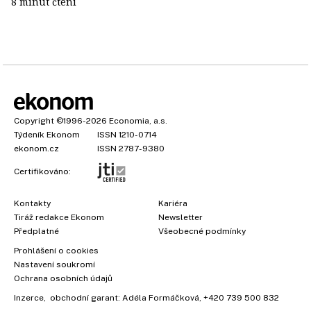
8 minut čtení
Copyright
©1996-2026
Economia, a.s.
Týdeník Ekonom
ISSN 1210-0714
ekonom.cz
ISSN 2787-9380
Certifikováno:
Kontakty
Kariéra
Tiráž redakce Ekonom
Newsletter
Předplatné
Všeobecné podmínky
×
Prohlášení o cookies
Nastavení soukromí
Ochrana osobních údajů
Vyzkoušejte Ekonom již za
Inzerce
, obchodní garant:
Adéla Formáčková
,
+420 739 500 832
39 kč za měsíc!