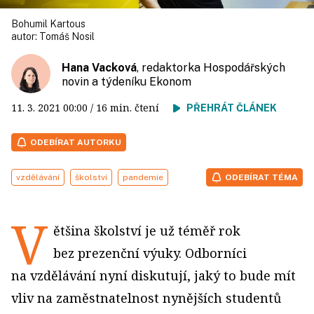
Bohumil Kartous
autor:
Tomáš Nosil
Hana Vacková
, redaktorka Hospodářských
novin a týdeníku Ekonom
11. 3. 2021
00:00
/ 16 min. čtení
PŘEHRÁT ČLÁNEK
ODEBÍRAT AUTORKU
vzdělávání
školství
pandemie
ODEBÍRAT TÉMA
V
ětšina školství je už téměř rok
bez prezenční výuky. Odborníci
na vzdělávání nyní diskutují, jaký to bude mít
vliv na zaměstnatelnost nynějších studentů