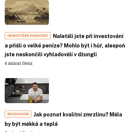
Naletěli jste při investování
INVESTIČNÍ PODVODY
a přišli o velké peníze? Mohlo být i hůř, alespoň
jste neskončili vyhladovělí v džungli
6 minut čtení
Jak poznat kvalitní zmrzlinu? Měla
ROZHOVOR
by být měkká a teplá