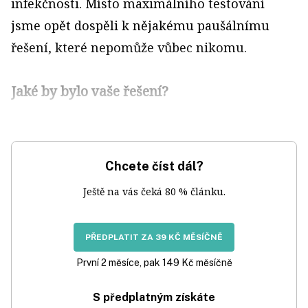
infekčnosti. Místo maximálního testování
jsme opět dospěli k nějakému paušálnímu
řešení, které nepomůže vůbec nikomu.
Jaké by bylo vaše řešení?
Chcete číst dál?
Ještě na vás čeká 80 % článku.
PŘEDPLATIT ZA 39 KČ MĚSÍČNĚ
První 2 měsíce, pak 149 Kč měsíčně
S předplatným získáte