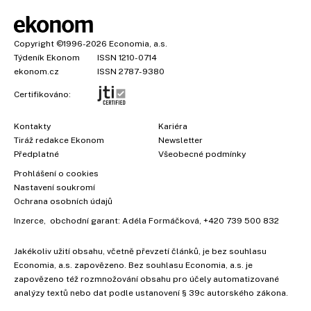
Copyright
©1996-2026
Economia, a.s.
Týdeník Ekonom
ISSN 1210-0714
ekonom.cz
ISSN 2787-9380
Certifikováno:
Kontakty
Kariéra
Tiráž redakce Ekonom
Newsletter
Předplatné
Všeobecné podmínky
Prohlášení o cookies
Nastavení soukromí
Ochrana osobních údajů
×
Inzerce
, obchodní garant:
Adéla Formáčková
,
+420 739 500 832
Jakékoliv užití obsahu, včetně převzetí článků, je bez souhlasu
Economia, a.s. zapovězeno. Bez souhlasu Economia, a.s. je
zapovězeno též rozmnožování obsahu pro účely automatizované
analýzy textů nebo dat podle ustanovení § 39c autorského zákona.