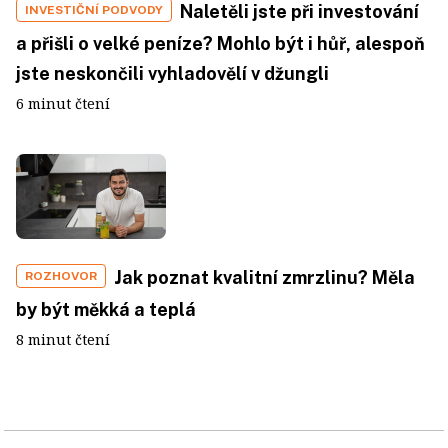
Naletěli jste při investování
INVESTIČNÍ PODVODY
a přišli o velké peníze? Mohlo být i hůř, alespoň
jste neskončili vyhladovělí v džungli
6 minut čtení
Jak poznat kvalitní zmrzlinu? Měla
ROZHOVOR
by být měkká a teplá
8 minut čtení