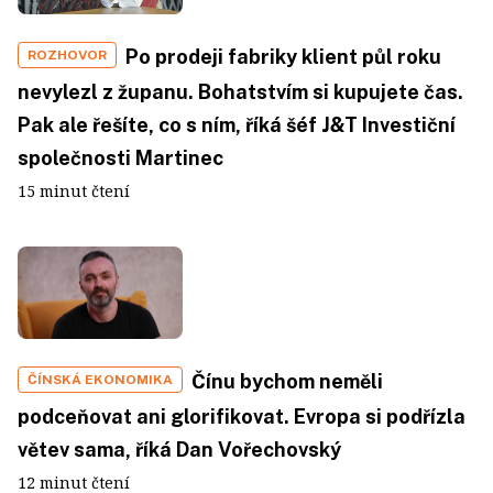
Po prodeji fabriky klient půl roku
ROZHOVOR
nevylezl z županu. Bohatstvím si kupujete čas.
Pak ale řešíte, co s ním, říká šéf J&T Investiční
společnosti Martinec
15 minut čtení
Čínu bychom neměli
ČÍNSKÁ EKONOMIKA
podceňovat ani glorifikovat. Evropa si podřízla
větev sama, říká Dan Vořechovský
12 minut čtení